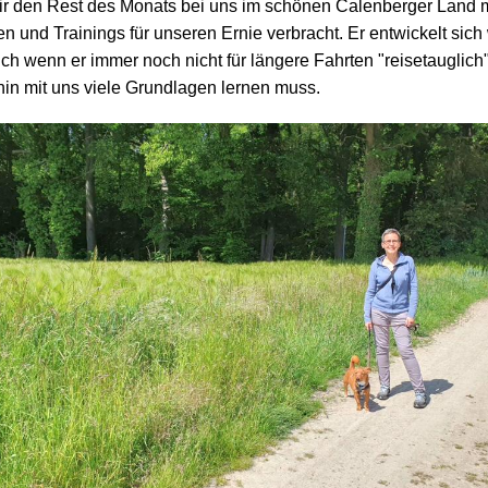
r den Rest des Monats bei uns im schönen Calenberger Land mi
 und Trainings für unseren Ernie verbracht. Er entwickelt sich 
uch wenn er immer noch nicht für längere Fahrten "reisetauglich" 
hin mit uns viele Grundlagen lernen muss.