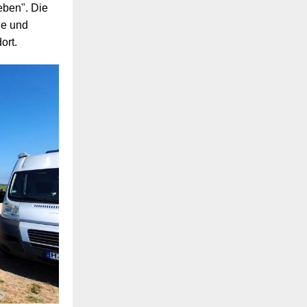
eben". Die
he und
ort.