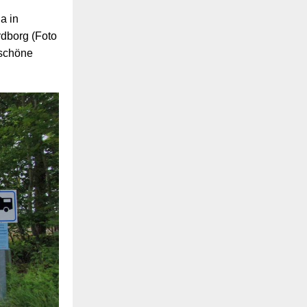
a in
rdborg (Foto
 schöne