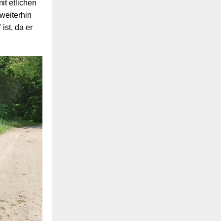
t etlichen
weiterhin
ist, da er