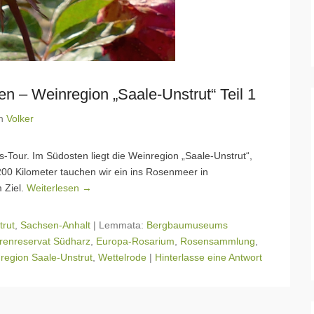
n – Weinregion „Saale-Unstrut“ Teil 1
n
Volker
-Tour. Im Südosten liegt die Weinregion „Saale-Unstrut“,
00 Kilometer tauchen wir ein ins Rosenmeer in
 Ziel.
Weiterlesen →
trut
,
Sachsen-Anhalt
|
Lemmata:
Bergbaumuseums
renreservat Südharz
,
Europa-Rosarium
,
Rosensammlung
,
region Saale-Unstrut
,
Wettelrode
|
Hinterlasse eine Antwort