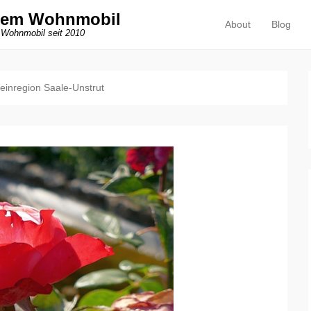
dem Wohnmobil
About
Blog
Primäres Menü
Zum Inhalt springen
 Wohnmobil seit 2010
einregion Saale-Unstrut