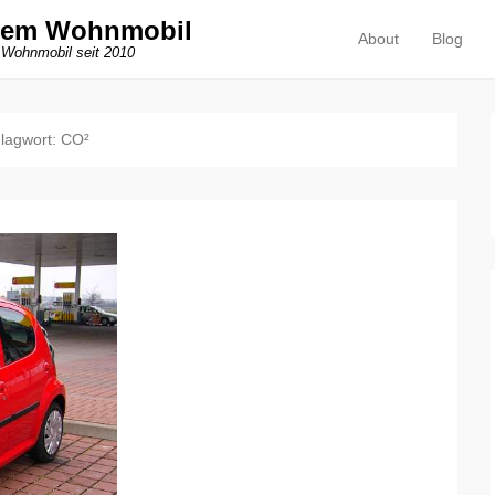
dem Wohnmobil
About
Blog
Primäres Menü
Zum Inhalt springen
 Wohnmobil seit 2010
lagwort:
CO²