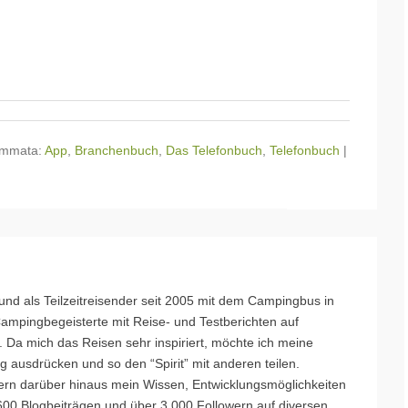
mmata:
App
,
Branchenbuch
,
Das Telefonbuch
,
Telefonbuch
|
nd als Teilzeitreisender seit 2005 mit dem Campingbus in
mpingbegeisterte mit Reise- und Testberichten auf
 Da mich das Reisen sehr inspiriert, möchte ich meine
 ausdrücken und so den “Spirit” mit anderen teilen.
rn darüber hinaus mein Wissen, Entwicklungsmöglichkeiten
s 600 Blogbeiträgen und über 3.000 Followern auf diversen