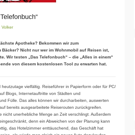
Telefonbuch“
n
Volker
ie nächste Apotheke? Bekommen wir zum
Bäcker? Nicht nur wer im Wohnmobil auf Reisen ist,
e. Wir testen „Das Telefonbuch“ – die „Alles in einem“
sende von diesem kostenlosen Tool zu erwarten hat.
 heutzutage vielfältig. Reiseführer in Papierform oder für PC/
f Blogs, Internetauftritte von Städten und
und Fülle. Das alles können wir durcharbeiten, auswerten
uf bereits ausgearbeitete Reiserouten zurückgreifen.
ine nicht unerhebliche Menge an Zeit verschlingt. Außerdem
er eingeschränkt, denn ein Abweichen von der Planung kann
ttig, das Hotelzimmer enttäuschend, das Geschäft hat
preise, als würde man gleich ein neues Auto dazukaufen.