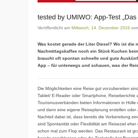
tested by UMIWO: App-Test „Das 
Veröffentlicht am
Mittwoch, 14. Dezember 2016
vo
Was kostet gerade der Liter Diesel? Wo ist d
Nachmittagskaffee noch ein Stück Kuchen beim 
braucht oft spontan schnelle und gute Auskünft
App – für unterwegs und schauen, was der Rei
Die Möglichkeiten eine Reise gut vorzubereiten sind
Tablet/ E-Reader oder Smartphone, Reiseberichte au
Tourismusverbänden bieten Informationen in Hülle 
und dann eine eigene Reiseplanung erstellen oder a
Nachteil dabei ist, dass bereits die Vorbereitung e
sind Spontanität oder Flexibilität am Reiseziel eh
schon mal zum Flop werden. Das Restaurant ist gro
bereits geschlossen oder die Tankstelle hat Benzin