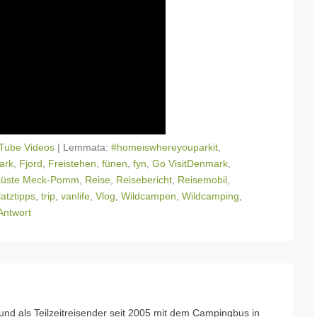
Tube Videos
|
Lemmata:
#homeiswhereyouparkit
,
ark
,
Fjord
,
Freistehen
,
fünen
,
fyn
,
Go VisitDenmark
,
küste Meck-Pomm
,
Reise
,
Reisebericht
,
Reisemobil
,
latztipps
,
trip
,
vanlife
,
Vlog
,
Wildcampen
,
Wildcamping
,
Antwort
nd als Teilzeitreisender seit 2005 mit dem Campingbus in