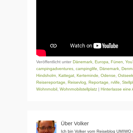
Veröffentlicht unter
Dänemark
,
Europa
,
Fünen
,
You
campingadventures
,
campinglife
,
Dänemark
,
Denm
Hindsholm
,
Kattegat
,
Kerteminde
,
Odense
,
Ostsee
Reisereportage
,
Reisevlog
,
Reportage
,
rvlife
,
Stellp
Wohnmobil
,
Wohnmobilstellplatz
|
Hinterlasse eine 
Über Volker
Ich bin Volker vom Reiseblog UMIWO u