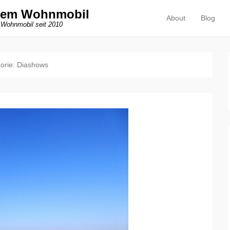
dem Wohnmobil
About
Blog
Primäres Menü
Zum Inhalt springen
 Wohnmobil seit 2010
orie:
Diashows