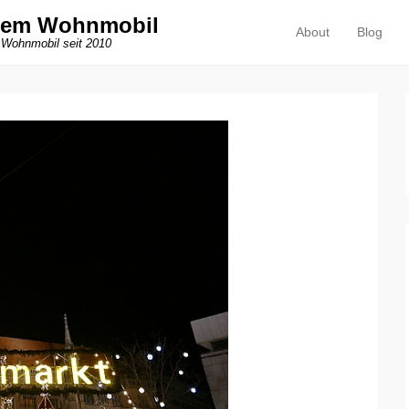
dem Wohnmobil
About
Blog
Primäres Menü
Zum Inhalt springen
 Wohnmobil seit 2010