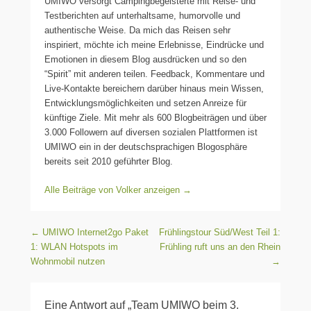
UMIWO versorgt Campingbegeisterte mit Reise- und
Testberichten auf unterhaltsame, humorvolle und
authentische Weise. Da mich das Reisen sehr
inspiriert, möchte ich meine Erlebnisse, Eindrücke und
Emotionen in diesem Blog ausdrücken und so den
“Spirit” mit anderen teilen. Feedback, Kommentare und
Live-Kontakte bereichern darüber hinaus mein Wissen,
Entwicklungsmöglichkeiten und setzen Anreize für
künftige Ziele. Mit mehr als 600 Blogbeiträgen und über
3.000 Followern auf diversen sozialen Plattformen ist
UMIWO ein in der deutschsprachigen Blogosphäre
bereits seit 2010 geführter Blog.
Alle Beiträge von Volker anzeigen
→
Beitragsnavigation
←
UMIWO Internet2go Paket
Frühlingstour Süd/West Teil 1:
1: WLAN Hotspots im
Frühling ruft uns an den Rhein
Wohnmobil nutzen
→
Eine Antwort auf „Team UMIWO beim 3.