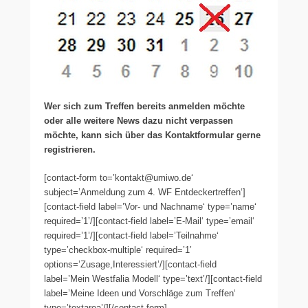
Wer sich zum Treffen bereits anmelden möchte
oder alle weitere News dazu nicht verpassen
möchte, kann sich über das Kontaktformular gerne
registrieren.
[contact-form to=’kontakt@umiwo.de‘
subject=’Anmeldung zum 4. WF Entdeckertreffen‘]
[contact-field label=’Vor- und Nachname‘ type=’name‘
required=’1’/][contact-field label=’E-Mail‘ type=’email‘
required=’1’/][contact-field label=’Teilnahme‘
type=’checkbox-multiple‘ required=’1′
options=’Zusage,Interessiert’/][contact-field
label=’Mein Westfalia Modell‘ type=’text’/][contact-field
label=’Meine Ideen und Vorschläge zum Treffen‘
type=’textarea’/][/contact-form]