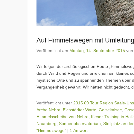
Auf Himmelswegen mit Umleitunge
Veröffentlicht am
Montag, 14. September 2015
vo
Wir folgen der archäologischen Route „Himmelswe
durch Wind und Regen und erreichen ein kleines so
mystische Orte und zu spannenden Themen über den
Vergangenheit gewährt. Wir hätten nicht gedacht, d
Veröffentlicht unter
2015 09 Tour Region Saale-Uns
Arche Nebra
,
Eichstädter Warte
,
Geiseltalsee
,
Gose
Himmelsscheibe von Nebra
,
Kieser-Training in Hall
Naumburg
,
Sonnenobservatorium
,
Stellplatz an de
“Himmelswege”
|
1 Antwort