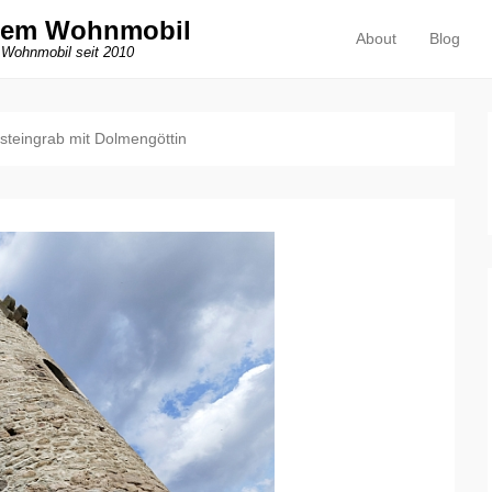
dem Wohnmobil
About
Blog
Primäres Menü
Zum Inhalt springen
 Wohnmobil seit 2010
steingrab mit Dolmengöttin