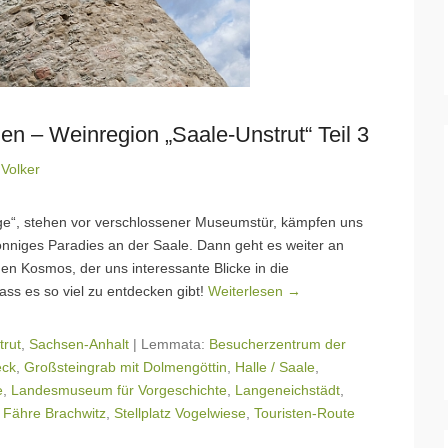
n – Weinregion „Saale-Unstrut“ Teil 3
n
Volker
ge“, stehen vor verschlossener Museumstür, kämpfen uns
nniges Paradies an der Saale. Dann geht es weiter an
 Kosmos, der uns interessante Blicke in die
ass es so viel zu entdecken gibt!
Weiterlesen →
trut
,
Sachsen-Anhalt
|
Lemmata:
Besucherzentrum der
ck
,
Großsteingrab mit Dolmengöttin
,
Halle / Saale
,
e
,
Landesmuseum für Vorgeschichte
,
Langeneichstädt
,
r Fähre Brachwitz
,
Stellplatz Vogelwiese
,
Touristen-Route