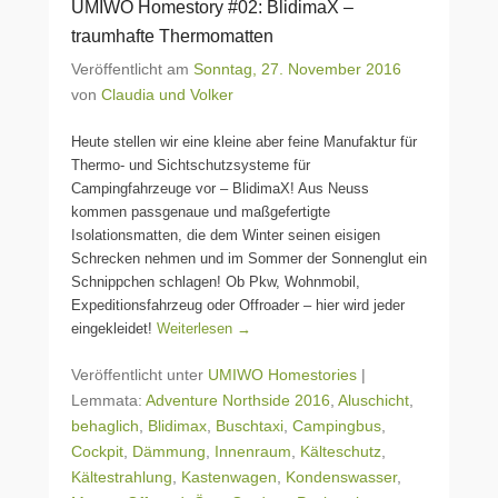
UMIWO Homestory #02: BlidimaX –
traumhafte Thermomatten
Veröffentlicht am
Sonntag, 27. November 2016
von
Claudia und Volker
Heute stellen wir eine kleine aber feine Manufaktur für
Thermo- und Sichtschutzsysteme für
Campingfahrzeuge vor – BlidimaX! Aus Neuss
kommen passgenaue und maßgefertigte
Isolationsmatten, die dem Winter seinen eisigen
Schrecken nehmen und im Sommer der Sonnenglut ein
Schnippchen schlagen! Ob Pkw, Wohnmobil,
Expeditionsfahrzeug oder Offroader – hier wird jeder
eingekleidet!
Weiterlesen →
Veröffentlicht unter
UMIWO Homestories
|
Lemmata:
Adventure Northside 2016
,
Aluschicht
,
behaglich
,
Blidimax
,
Buschtaxi
,
Campingbus
,
Cockpit
,
Dämmung
,
Innenraum
,
Kälteschutz
,
Kältestrahlung
,
Kastenwagen
,
Kondenswasser
,