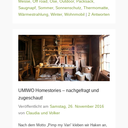
Messe
,
Off road
,
Öse
,
Outdoor
,
Packsack
,
Saugnapf
,
Sommer
,
Sonnenschutz
,
Thermomatte
,
Wärmestrahlung
,
Winter
,
Wohnmobil
|
2 Antworten
UMIWO Homestories – nachgefragt und
zugeschaut!
Veröffentlicht am
Samstag, 26. November 2016
von
Claudia und Volker
Nach dem Motto „Pimp my Van“ kleben wir Haken an,