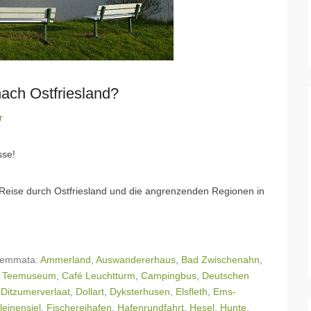
ch Ostfriesland?
r
sse!
e Reise durch Ostfriesland und die angrenzenden Regionen in
emmata:
Ammerland
,
Auswandererhaus
,
Bad Zwischenahn
,
g Teemuseum
,
Café Leuchtturm
,
Campingbus
,
Deutschen
,
Ditzumerverlaat
,
Dollart
,
Dyksterhusen
,
Elsfleth
,
Ems-
leinensiel
,
Fischereihafen
,
Hafenrundfahrt
,
Hesel
,
Hunte
,