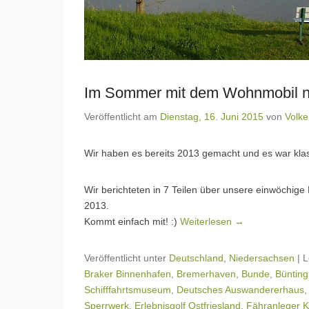
Im Sommer mit dem Wohnmobil na
Veröffentlicht am
Dienstag, 16. Juni 2015
von
Volke
Wir haben es bereits 2013 gemacht und es war kla
Wir berichteten in 7 Teilen über unsere einwöchig
2013.
Kommt einfach mit! :)
Weiterlesen →
Veröffentlicht unter
Deutschland
,
Niedersachsen
|
L
Braker Binnenhafen
,
Bremerhaven
,
Bunde
,
Büntin
Schifffahrtsmuseum
,
Deutsches Auswandererhaus
Sperrwerk
,
Erlebnisgolf Ostfriesland
,
Fähranleger K