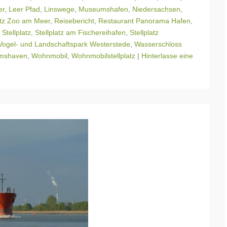
er
,
Leer Pfad
,
Linswege
,
Museumshafen
,
Niedersachsen
,
atz Zoo am Meer
,
Reisebericht
,
Restaurant Panorama Hafen
,
,
Stellplatz
,
Stellplatz am Fischereihafen
,
Stellplatz
Vogel- und Landschaftspark Westerstede
,
Wasserschloss
lmshaven
,
Wohnmobil
,
Wohnmobilstellplatz
|
Hinterlasse eine