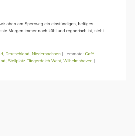
r
wir oben am Sperrweg ein einstündiges, heftiges
hste Morgen immer noch kühl und regnerisch ist, steht
nd
,
Deutschland
,
Niedersachsen
|
Lemmata:
Café
and
,
Stellplatz Fliegerdeich West
,
Wilhelmshaven
|