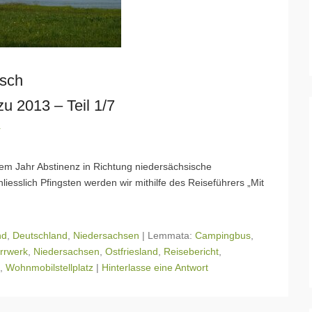
rsch
u 2013 – Teil 1/7
r
nem Jahr Abstinenz in Richtung niedersächsische
esslich Pfingsten werden wir mithilfe des Reiseführers „Mit
nd
,
Deutschland
,
Niedersachsen
|
Lemmata:
Campingbus
,
rrwerk
,
Niedersachsen
,
Ostfriesland
,
Reisebericht
,
,
Wohnmobilstellplatz
|
Hinterlasse eine Antwort