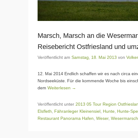
Marsch, Marsch an die Weserma
Reisebericht Ostfriesland und umz
Veröffentlicht am
Samstag, 18. Mai 2013
von
Volke
12. Mai 2014 Endlich schaffen wir es nach circa ei
Nordseeküste. Für die kommende Woche bis einschli
dem
Weiterlesen →
Veröffentlicht unter
2013 05 Tour Region Ostfriesla
Elsfleth
,
Fähranleger Kleinensiel
,
Hunte
,
Hunte-Spe
Restaurant Panorama Hafen
,
Weser
,
Wesermarsch