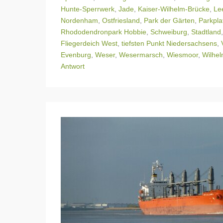
Hunte-Sperrwerk
,
Jade
,
Kaiser-Wilhelm-Brücke
,
Le
Nordenham
,
Ostfriesland
,
Park der Gärten
,
Parkpl
Rhododendronpark Hobbie
,
Schweiburg
,
Stadtland
Fliegerdeich West
,
tiefsten Punkt Niedersachsens
,
Evenburg
,
Weser
,
Wesermarsch
,
Wiesmoor
,
Wilhe
Antwort