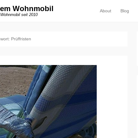
dem Wohnmobil
About
Blog
Primäres Menü
Zum Inhalt springen
 Wohnmobil seit 2010
gwort:
Prüffristen