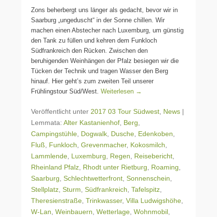
Zons beherbergt uns länger als gedacht, bevor wir in
Saarburg „ungeduscht“ in der Sonne chillen. Wir
machen einen Abstecher nach Luxemburg, um günstig
den Tank zu füllen und kehren dem Funkloch
Südfrankreich den Rücken. Zwischen den
beruhigenden Weinhängen der Pfalz besiegen wir die
Tücken der Technik und tragen Wasser den Berg
hinauf. Hier geht’s zum zweiten Teil unserer
Frühlingstour Süd/West.
Weiterlesen →
Veröffentlicht unter
2017 03 Tour Südwest
,
News
|
Lemmata:
Alter Kastanienhof
,
Berg
,
Campingstühle
,
Dogwalk
,
Dusche
,
Edenkoben
,
Fluß
,
Funkloch
,
Grevenmacher
,
Kokosmilch
,
Lammlende
,
Luxemburg
,
Regen
,
Reisebericht
,
Rheinland Pfalz
,
Rhodt unter Rietburg
,
Roaming
,
Saarburg
,
Schlechtwetterfront
,
Sonnenschein
,
Stellplatz
,
Sturm
,
Südfrankreich
,
Tafelspitz
,
Theresienstraße
,
Trinkwasser
,
Villa Ludwigshöhe
,
W-Lan
,
Weinbauern
,
Wetterlage
,
Wohnmobil
,