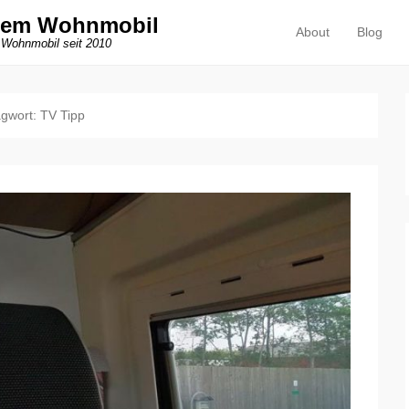
dem Wohnmobil
About
Blog
Primäres Menü
Zum Inhalt springen
 Wohnmobil seit 2010
agwort:
TV Tipp