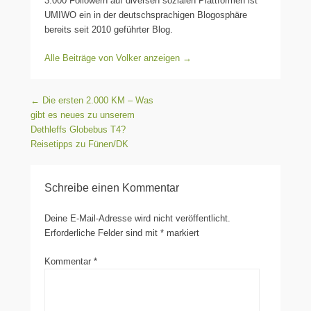
3.000 Followern auf diversen sozialen Plattformen ist
UMIWO ein in der deutschsprachigen Blogosphäre
bereits seit 2010 geführter Blog.
Alle Beiträge von Volker anzeigen
→
Beitragsnavigation
←
Die ersten 2.000 KM – Was
gibt es neues zu unserem
Dethleffs Globebus T4?
Reisetipps zu Fünen/DK
Schreibe einen Kommentar
Deine E-Mail-Adresse wird nicht veröffentlicht.
Erforderliche Felder sind mit
*
markiert
Kommentar
*