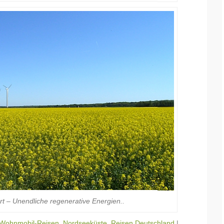
rt – Unendliche regenerative Energien..
 Wohnmobil-Reisen
,
Nordseeküste
,
Reisen Deutschland
|