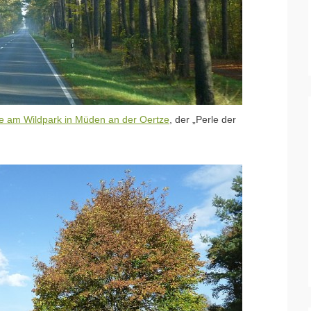
se am Wildpark in Müden an der Oertze
, der „Perle der