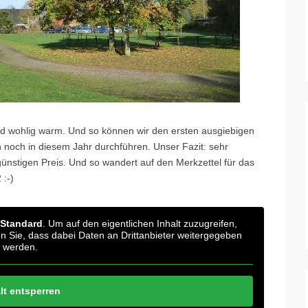
nd wohlig warm. Und so können wir den ersten ausgiebigen
 noch in diesem Jahr durchführen. Unser Fazit: sehr
ünstigen Preis. Und so wandert auf den Merkzettel für das
:-)
Standard
. Um auf den eigentlichen Inhalt zuzugreifen,
ten Sie, dass dabei Daten an Drittanbieter weitergegeben
werden.
lt entsperren