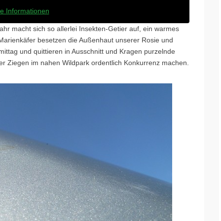
e Informationen
r macht sich so allerlei Insekten-Getier auf, ein warmes
 Marienkäfer besetzen die Außenhaut unserer Rosie und
mittag und quittieren in Ausschnitt und Kragen purzelnde
er Ziegen im nahen Wildpark ordentlich Konkurrenz machen.