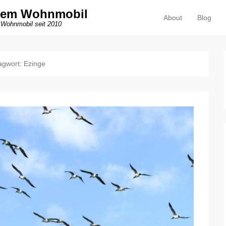
dem Wohnmobil
About
Blog
Primäres Menü
Zum Inhalt springen
 Wohnmobil seit 2010
agwort:
Ezinge