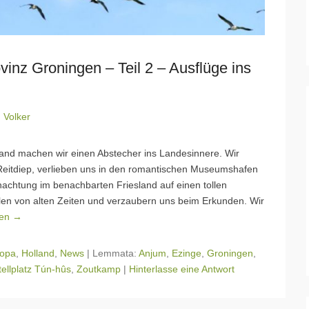
inz Groningen – Teil 2 – Ausflüge ins
n
Volker
and machen wir einen Abstecher ins Landesinnere. Wir
Reitdiep, verlieben uns in den romantischen Museumshafen
chtung im benachbarten Friesland auf einen tollen
ählen von alten Zeiten und verzaubern uns beim Erkunden. Wir
sen →
opa
,
Holland
,
News
|
Lemmata:
Anjum
,
Ezinge
,
Groningen
,
ellplatz Tún-hûs
,
Zoutkamp
|
Hinterlasse eine Antwort