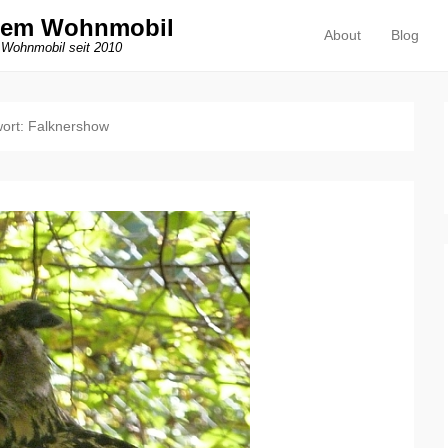
dem Wohnmobil
About
Blog
Primäres Menü
Zum Inhalt springen
 Wohnmobil seit 2010
ort:
Falknershow