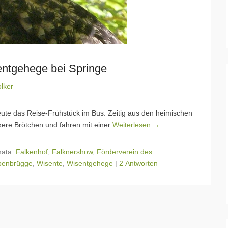
ntgehege bei Springe
lker
eute das Reise-Frühstück im Bus. Zeitig aus den heimischen
ckere Brötchen und fahren mit einer
Weiterlesen →
ata:
Falkenhof
,
Falknershow
,
Förderverein des
ppenbrügge
,
Wisente
,
Wisentgehege
|
2 Antworten