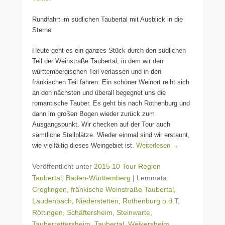
Rundfahrt im südlichen Taubertal mit Ausblick in die
Sterne
Heute geht es ein ganzes Stück durch den südlichen
Teil der Weinstraße Taubertal, in dem wir den
württembergischen Teil verlassen und in den
fränkischen Teil fahren. Ein schöner Weinort reiht sich
an den nächsten und überall begegnet uns die
romantische Tauber. Es geht bis nach Rothenburg und
dann im großen Bogen wieder zurück zum
Ausgangspunkt. Wir checken auf der Tour auch
sämtliche Stellplätze. Wieder einmal sind wir erstaunt,
wie vielfältig dieses Weingebiet ist.
Weiterlesen →
Veröffentlicht unter
2015 10 Tour Region
Taubertal
,
Baden-Württemberg
|
Lemmata:
Creglingen
,
fränkische Weinstraße Taubertal
,
Laudenbach
,
Niederstetten
,
Rothenburg o.d.T
,
Röttingen
,
Schäftersheim
,
Steinwarte
,
Tauberrettersheim
,
Taubertal
,
Weikersheim
,