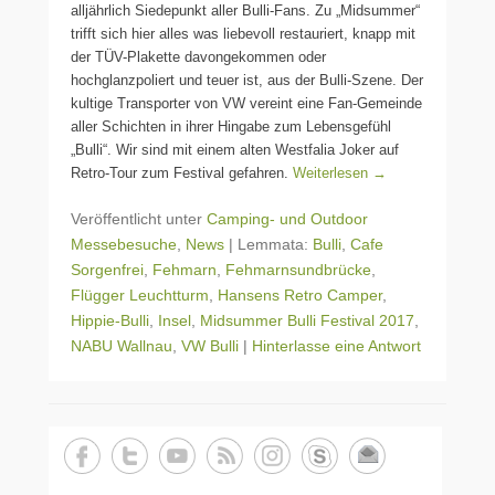
alljährlich Siedepunkt aller Bulli-Fans. Zu „Midsummer“
trifft sich hier alles was liebevoll restauriert, knapp mit
der TÜV-Plakette davongekommen oder
hochglanzpoliert und teuer ist, aus der Bulli-Szene. Der
kultige Transporter von VW vereint eine Fan-Gemeinde
aller Schichten in ihrer Hingabe zum Lebensgefühl
„Bulli“. Wir sind mit einem alten Westfalia Joker auf
Retro-Tour zum Festival gefahren.
Weiterlesen →
Veröffentlicht unter
Camping- und Outdoor
Messebesuche
,
News
|
Lemmata:
Bulli
,
Cafe
Sorgenfrei
,
Fehmarn
,
Fehmarnsundbrücke
,
Flügger Leuchtturm
,
Hansens Retro Camper
,
Hippie-Bulli
,
Insel
,
Midsummer Bulli Festival 2017
,
NABU Wallnau
,
VW Bulli
|
Hinterlasse eine Antwort