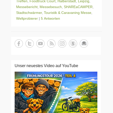
Treffen
,
Foodtruck Court
,
Halberstadt
,
Leipzig
,
Messebericht
,
Messebesuch
,
SHAREaCAMPER
,
Stadtschwärmer
,
Touristik & Caravaning Messe
,
Weltprobierer
|
5 Antworten
Unser neuestes Video auf YouTube