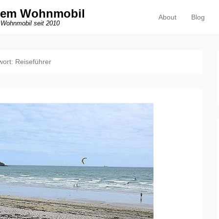
dem Wohnmobil
About
Blog
Primäres Menü
Zum Inhalt springen
 Wohnmobil seit 2010
wort:
Reiseführer