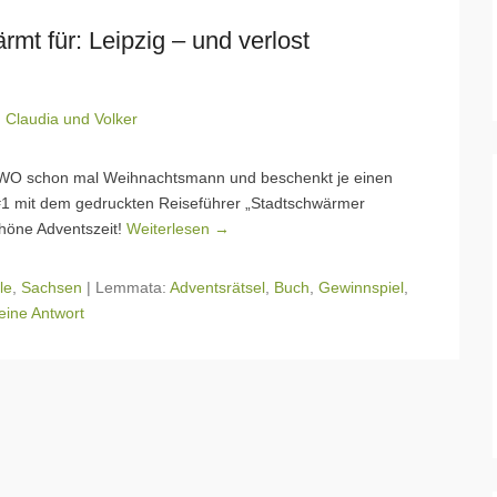
t für: Leipzig – und verlost
n
Claudia und Volker
MIWO schon mal Weihnachtsmann und beschenkt je einen
 #1 mit dem gedruckten Reiseführer „Stadtschwärmer
chöne Adventszeit!
Weiterlesen →
le
,
Sachsen
|
Lemmata:
Adventsrätsel
,
Buch
,
Gewinnspiel
,
eine Antwort