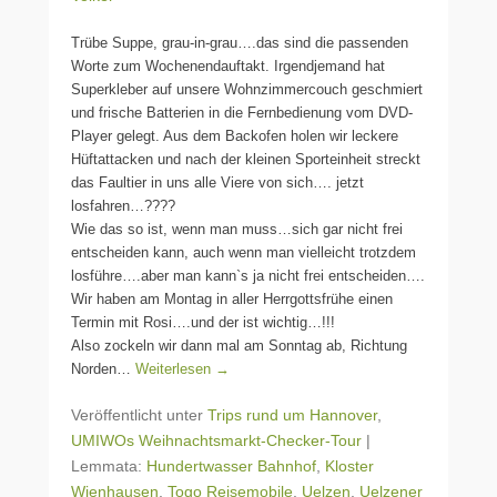
Trübe Suppe, grau-in-grau….das sind die passenden
Worte zum Wochenendauftakt. Irgendjemand hat
Superkleber auf unsere Wohnzimmercouch geschmiert
und frische Batterien in die Fernbedienung vom DVD-
Player gelegt. Aus dem Backofen holen wir leckere
Hüftattacken und nach der kleinen Sporteinheit streckt
das Faultier in uns alle Viere von sich…. jetzt
losfahren…????
Wie das so ist, wenn man muss…sich gar nicht frei
entscheiden kann, auch wenn man vielleicht trotzdem
losführe….aber man kann`s ja nicht frei entscheiden….
Wir haben am Montag in aller Herrgottsfrühe einen
Termin mit Rosi….und der ist wichtig…!!!
Also zockeln wir dann mal am Sonntag ab, Richtung
Norden…
Weiterlesen →
Veröffentlicht unter
Trips rund um Hannover
,
UMIWOs Weihnachtsmarkt-Checker-Tour
|
Lemmata:
Hundertwasser Bahnhof
,
Kloster
Wienhausen
,
Togo Reisemobile
,
Uelzen
,
Uelzener