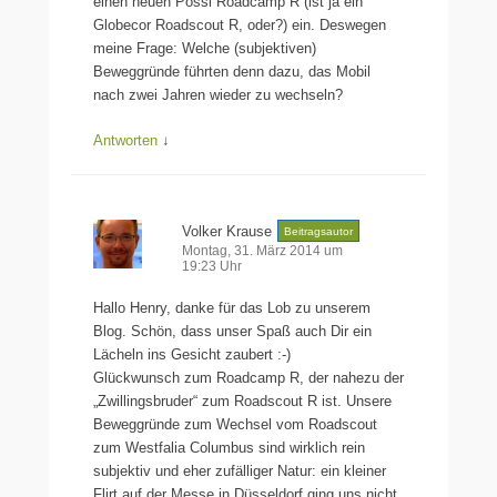
einen neuen Pössl Roadcamp R (ist ja ein
Globecor Roadscout R, oder?) ein. Deswegen
meine Frage: Welche (subjektiven)
Beweggründe führten denn dazu, das Mobil
nach zwei Jahren wieder zu wechseln?
Antworten
↓
Volker Krause
Beitragsautor
Montag, 31. März 2014 um
19:23 Uhr
Hallo Henry, danke für das Lob zu unserem
Blog. Schön, dass unser Spaß auch Dir ein
Lächeln ins Gesicht zaubert :-)
Glückwunsch zum Roadcamp R, der nahezu der
„Zwillingsbruder“ zum Roadscout R ist. Unsere
Beweggründe zum Wechsel vom Roadscout
zum Westfalia Columbus sind wirklich rein
subjektiv und eher zufälliger Natur: ein kleiner
Flirt auf der Messe in Düsseldorf ging uns nicht