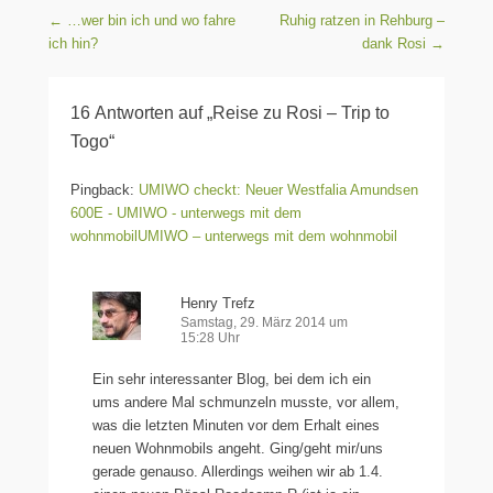
Beitragsnavigation
←
…wer bin ich und wo fahre
Ruhig ratzen in Rehburg –
ich hin?
dank Rosi
→
16 Antworten auf „Reise zu Rosi – Trip to
Togo“
Pingback:
UMIWO checkt: Neuer Westfalia Amundsen
600E - UMIWO - unterwegs mit dem
wohnmobilUMIWO – unterwegs mit dem wohnmobil
Henry Trefz
Samstag, 29. März 2014 um
15:28 Uhr
Ein sehr interessanter Blog, bei dem ich ein
ums andere Mal schmunzeln musste, vor allem,
was die letzten Minuten vor dem Erhalt eines
neuen Wohnmobils angeht. Ging/geht mir/uns
gerade genauso. Allerdings weihen wir ab 1.4.