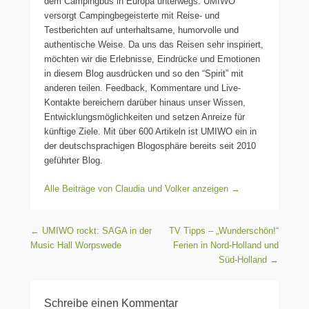
dem Campingbus in Europa unterwegs. UMIWO
versorgt Campingbegeisterte mit Reise- und
Testberichten auf unterhaltsame, humorvolle und
authentische Weise. Da uns das Reisen sehr inspiriert,
möchten wir die Erlebnisse, Eindrücke und Emotionen
in diesem Blog ausdrücken und so den “Spirit” mit
anderen teilen. Feedback, Kommentare und Live-
Kontakte bereichern darüber hinaus unser Wissen,
Entwicklungsmöglichkeiten und setzen Anreize für
künftige Ziele. Mit über 600 Artikeln ist UMIWO ein in
der deutschsprachigen Blogosphäre bereits seit 2010
geführter Blog.
Alle Beiträge von Claudia und Volker anzeigen
→
Beitragsnavigation
←
UMIWO rockt: SAGA in der
TV Tipps – „Wunderschön!“
Music Hall Worpswede
Ferien in Nord-Holland und
Süd-Holland
→
Schreibe einen Kommentar