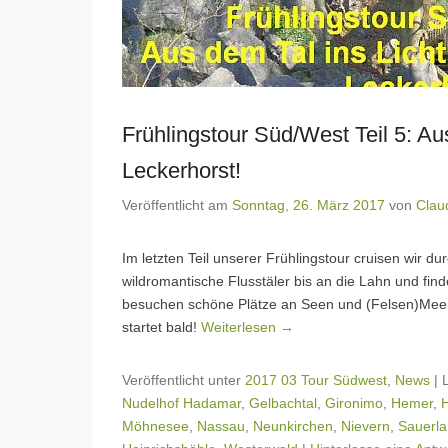
Frühlingstour Süd/West Teil 5: Au
Leckerhorst!
Veröffentlicht am
Sonntag, 26. März 2017
von
Clau
Im letzten Teil unserer Frühlingstour cruisen wir 
wildromantische Flusstäler bis an die Lahn und fi
besuchen schöne Plätze an Seen und (Felsen)Meer
startet bald!
Weiterlesen →
Veröffentlicht unter
2017 03 Tour Südwest
,
News
|
Nudelhof Hadamar
,
Gelbachtal
,
Gironimo
,
Hemer
,
Möhnesee
,
Nassau
,
Neunkirchen
,
Nievern
,
Sauerl