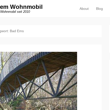
dem Wohnmobil
About
Blog
Primäres Menü
Zum Inhalt springen
 Wohnmobil seit 2010
gwort:
Bad Ems