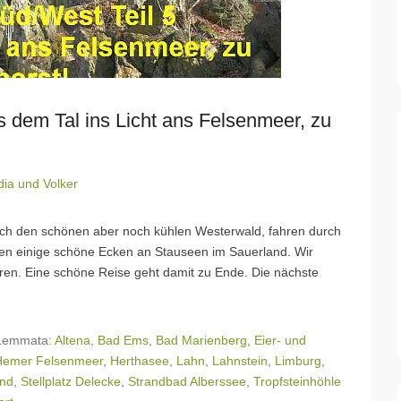
s dem Tal ins Licht ans Felsenmeer, zu
dia und Volker
durch den schönen aber noch kühlen Westerwald, fahren durch
nden einige schöne Ecken an Stauseen im Sauerland. Wir
en. Eine schöne Reise geht damit zu Ende. Die nächste
Lemmata:
Altena
,
Bad Ems
,
Bad Marienberg
,
Eier- und
Hemer Felsenmeer
,
Herthasee
,
Lahn
,
Lahnstein
,
Limburg
,
and
,
Stellplatz Delecke
,
Strandbad Alberssee
,
Tropfsteinhöhle