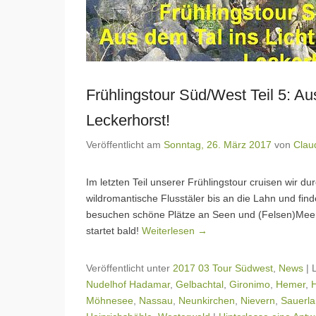
Frühlingstour Süd/West Teil 5: Au
Leckerhorst!
Veröffentlicht am
Sonntag, 26. März 2017
von
Clau
Im letzten Teil unserer Frühlingstour cruisen wir 
wildromantische Flusstäler bis an die Lahn und fi
besuchen schöne Plätze an Seen und (Felsen)Meer
startet bald!
Weiterlesen →
Veröffentlicht unter
2017 03 Tour Südwest
,
News
|
Nudelhof Hadamar
,
Gelbachtal
,
Gironimo
,
Hemer
,
Möhnesee
,
Nassau
,
Neunkirchen
,
Nievern
,
Sauerl