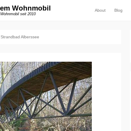
dem Wohnmobil
About
Blog
Primäres Menü
Zum Inhalt springen
 Wohnmobil seit 2010
:
Strandbad Alberssee