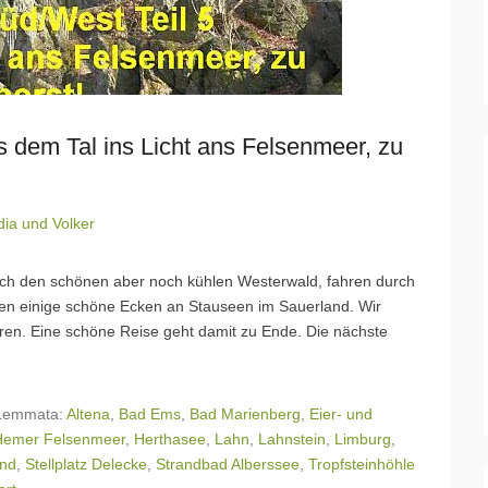
s dem Tal ins Licht ans Felsenmeer, zu
dia und Volker
durch den schönen aber noch kühlen Westerwald, fahren durch
nden einige schöne Ecken an Stauseen im Sauerland. Wir
en. Eine schöne Reise geht damit zu Ende. Die nächste
Lemmata:
Altena
,
Bad Ems
,
Bad Marienberg
,
Eier- und
Hemer Felsenmeer
,
Herthasee
,
Lahn
,
Lahnstein
,
Limburg
,
and
,
Stellplatz Delecke
,
Strandbad Alberssee
,
Tropfsteinhöhle