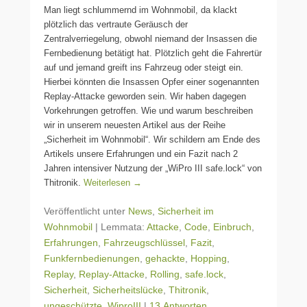
Man liegt schlummernd im Wohnmobil, da klackt
plötzlich das vertraute Geräusch der
Zentralverriegelung, obwohl niemand der Insassen die
Fernbedienung betätigt hat. Plötzlich geht die Fahrertür
auf und jemand greift ins Fahrzeug oder steigt ein.
Hierbei könnten die Insassen Opfer einer sogenannten
Replay-Attacke geworden sein. Wir haben dagegen
Vorkehrungen getroffen. Wie und warum beschreiben
wir in unserem neuesten Artikel aus der Reihe
„Sicherheit im Wohnmobil“. Wir schildern am Ende des
Artikels unsere Erfahrungen und ein Fazit nach 2
Jahren intensiver Nutzung der „WiPro III safe.lock“ von
Thitronik.
Weiterlesen →
Veröffentlicht unter
News
,
Sicherheit im
Wohnmobil
|
Lemmata:
Attacke
,
Code
,
Einbruch
,
Erfahrungen
,
Fahrzeugschlüssel
,
Fazit
,
Funkfernbedienungen
,
gehackte
,
Hopping
,
Replay
,
Replay-Attacke
,
Rolling
,
safe.lock
,
Sicherheit
,
Sicherheitslücke
,
Thitronik
,
ungeschützte
,
WiproIII
|
13 Antworten