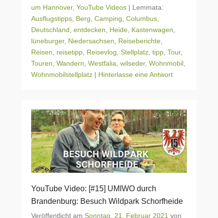
um Hannover
,
YouTube Videos
|
Lemmata:
Ausflugstipps
,
Berg
,
Camping
,
Columbus
,
Deutschland
,
entdecken
,
Heide
,
Kastenwagen
,
lüneburger
,
Niedersachsen
,
Reiseberichte
,
Reisen
,
reisetipp
,
Reisevlog
,
Stellplatz
,
tipp
,
Tour
,
Touren
,
Wandern
,
Westfalia
,
wilseder
,
Wohnmobil
,
Wohnmobilstellplatz
|
Hinterlasse eine Antwort
YouTube Video: [#15] UMIWO durch
Brandenburg: Besuch Wildpark Schorfheide
Veröffentlicht am
Sonntag, 21. Februar 2021
von