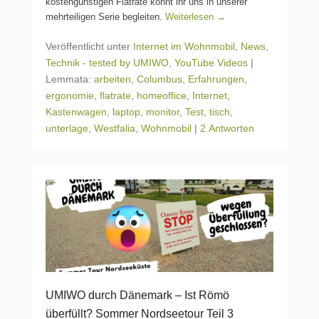
kostengünstigen Flatrate könnt ihr uns in unserer
mehrteiligen Serie begleiten.
Weiterlesen →
Veröffentlicht unter
Internet im Wohnmobil
,
News
,
Technik - tested by UMIWO
,
YouTube Videos
|
Lemmata:
arbeiten
,
Columbus
,
Erfahrungen
,
ergonomie
,
flatrate
,
homeoffice
,
Internet
,
Kastenwagen
,
laptop
,
monitor
,
Test
,
tisch
,
unterlage
,
Westfalia
,
Wohnmobil
|
2 Antworten
UMIWO durch Dänemark – Ist Römö
überfüllt? Sommer Nordseetour Teil 3