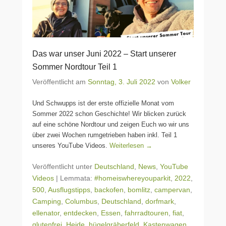
Das war unser Juni 2022 – Start unserer
Sommer Nordtour Teil 1
Veröffentlicht am
Sonntag, 3. Juli 2022
von
Volker
Und Schwupps ist der erste offizielle Monat vom
Sommer 2022 schon Geschichte! Wir blicken zurück
auf eine schöne Nordtour und zeigen Euch wo wir uns
über zwei Wochen rumgetrieben haben inkl. Teil 1
unseres YouTube Videos.
Weiterlesen →
Veröffentlicht unter
Deutschland
,
News
,
YouTube
Videos
|
Lemmata:
#homeiswhereyouparkit
,
2022
,
500
,
Ausflugstipps
,
backofen
,
bomlitz
,
campervan
,
Camping
,
Columbus
,
Deutschland
,
dorfmark
,
ellenator
,
entdecken
,
Essen
,
fahrradtouren
,
fiat
,
glutenfrei
,
Heide
,
hügelgräberfeld
,
Kastenwagen
,