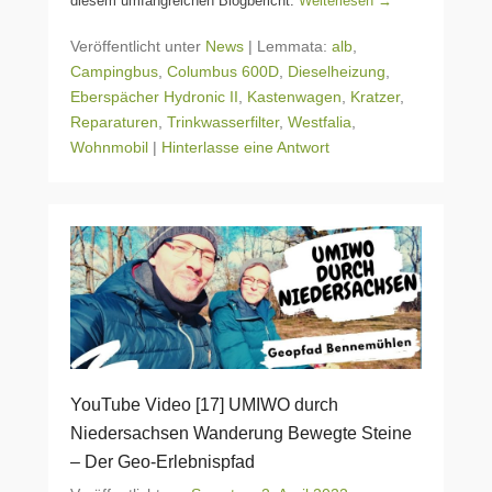
diesem umfangreichen Blogbericht.
Weiterlesen →
Veröffentlicht unter
News
|
Lemmata:
alb
,
Campingbus
,
Columbus 600D
,
Dieselheizung
,
Eberspächer Hydronic II
,
Kastenwagen
,
Kratzer
,
Reparaturen
,
Trinkwasserfilter
,
Westfalia
,
Wohnmobil
|
Hinterlasse eine Antwort
YouTube Video [17] UMIWO durch
Niedersachsen Wanderung Bewegte Steine
– Der Geo-Erlebnispfad