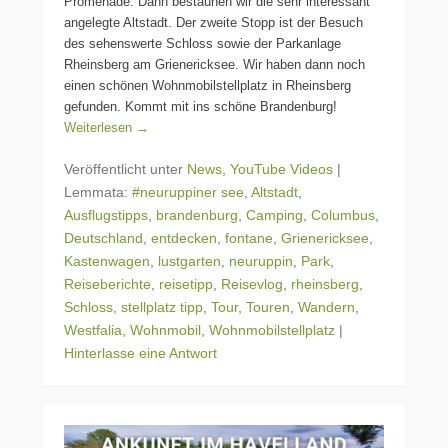
Promenade. Dann bestaunen wir die sehr interessant
angelegte Altstadt. Der zweite Stopp ist der Besuch
des sehenswerte Schloss sowie der Parkanlage
Rheinsberg am Grienericksee. Wir haben dann noch
einen schönen Wohnmobilstellplatz in Rheinsberg
gefunden. Kommt mit ins schöne Brandenburg!
Weiterlesen →
Veröffentlicht unter
News
,
YouTube Videos
|
Lemmata:
#neuruppiner see
,
Altstadt
,
Ausflugstipps
,
brandenburg
,
Camping
,
Columbus
,
Deutschland
,
entdecken
,
fontane
,
Grienericksee
,
Kastenwagen
,
lustgarten
,
neuruppin
,
Park
,
Reiseberichte
,
reisetipp
,
Reisevlog
,
rheinsberg
,
Schloss
,
stellplatz tipp
,
Tour
,
Touren
,
Wandern
,
Westfalia
,
Wohnmobil
,
Wohnmobilstellplatz
|
Hinterlasse eine Antwort