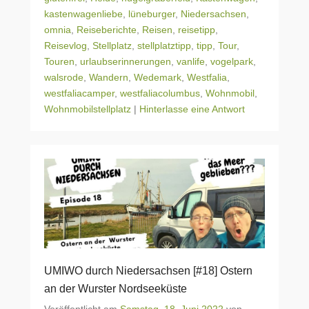
kastenwagenliebe
,
lüneburger
,
Niedersachsen
,
omnia
,
Reiseberichte
,
Reisen
,
reisetipp
,
Reisevlog
,
Stellplatz
,
stellplatztipp
,
tipp
,
Tour
,
Touren
,
urlaubserinnerungen
,
vanlife
,
vogelpark
,
walsrode
,
Wandern
,
Wedemark
,
Westfalia
,
westfaliacamper
,
westfaliacolumbus
,
Wohnmobil
,
Wohnmobilstellplatz
|
Hinterlasse eine Antwort
UMIWO durch Niedersachsen [#18] Ostern
an der Wurster Nordseeküste
Veröffentlicht am
Samstag, 18. Juni 2022
von