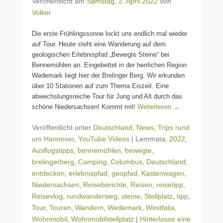
Veröffentlicht am
Samstag, 2. April 2022
von
Volker
Die erste Frühlingssonne lockt uns endlich mal wieder
auf Tour. Heute steht eine Wanderung auf dem
geologischen Erlebnispfad „Bewegte Steine“ bei
Bennemühlen an. Eingebettet in der herrlichen Region
Wedemark liegt hier der Brelinger Berg. Wir erkunden
über 10 Stationen auf zum Thema Eiszeit. Eine
abwechslungsreiche Tour für Jung und Alt durch das
schöne Niedersachsen! Kommt mit!
Weiterlesen →
Veröffentlicht unter
Deutschland
,
News
,
Trips rund
um Hannover
,
YouTube Videos
|
Lemmata:
2022
,
Ausflugstipps
,
bennemühlen
,
bewegte
,
brelingerberg
,
Camping
,
Columbus
,
Deutschland
,
entdecken
,
erlebnispfad
,
geopfad
,
Kastenwagen
,
Niedersachsen
,
Reiseberichte
,
Reisen
,
reisetipp
,
Reisevlog
,
rundwanderweg
,
steine
,
Stellplatz
,
tipp
,
Tour
,
Touren
,
Wandern
,
Wedemark
,
Westfalia
,
Wohnmobil
,
Wohnmobilstellplatz
|
Hinterlasse eine