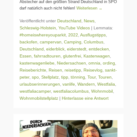
Abstecher auf den größten Strand Deutschland in SPO
darf natürlich auch nicht fehlen!
Weiterlesen →
Veröffentlicht unter
Deutschland
,
News
,
Schleswig-Holstein
,
YouTube Videos
|
Lemmata:
#homeiswhereyouparkit
,
2022
,
Ausflugstipps
,
backofen
,
campervan
,
Camping
,
Columbus
,
Deutschland
,
eiderblick
,
eiderstedt
,
entdecken
,
Essen
,
fahrradtouren
,
glutenfrei
,
Kastenwagen
,
kastenwagenliebe
,
Niedersachsen
,
omnia
,
ording
,
Reiseberichte
,
Reisen
,
reisetipp
,
Reisevlog
,
sankt-
peter
,
spo
,
Stellplatz
,
tipp
,
tönning
,
Tour
,
Touren
,
urlaubserinnerungen
,
vanlife
,
Wandern
,
Westfalia
,
westfaliacamper
,
westfaliacolumbus
,
Wohnmobil
,
Wohnmobilstellplatz
|
Hinterlasse eine Antwort