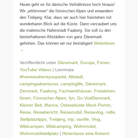
Heute geht es für dänische Verhältnisse hoch hinaus!
Wir „erklimmen“ die fünnischen Alpen und erwandern
den Trebjerg. Klar, dass wir auch hier freistehen mit
wunderbaren Blick auf die Küste. Dann verzaubert uns
die malerische Hafenstadt Faaborg. Sie soll zu den
besterhaltenen Altstädten von ganz Dänemark
gehörten. Das können wir nur bestätigen!
Weiterlesen
→
Veröffentlicht unter
Dänemark
,
Europa
,
Fünen
,
YouTube Videos
|
Lemmata:
#homeiswhereyouparkit
,
Altstadt
,
campingadventures
,
campinglife
,
Dänemark
,
Denmark
,
Faaborg
,
Fachwerkhäuser
,
Freistehen
,
fünen
,
Fünnscher Alpen
,
fyn
,
Go VisitDenmark
,
Kleiner Belt
,
Marina
,
Ostseeküste Meck-Pomm
,
Reise
,
Reisebericht
,
Reisemobil
,
Reisevlog
,
rvlife
,
Stellplatztipps
,
Trebjerg
,
trip
,
vanlife
,
Vlog
,
Wildcampen
,
Wildcamping
,
Wohnmobil
,
Wohnmobilstellplatz
|
Hinterlasse eine Antwort