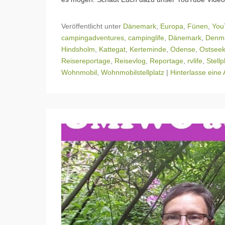
Veröffentlicht unter
Dänemark
,
Europa
,
Fünen
,
You
campingadventures
,
campinglife
,
Dänemark
,
Denm
Hindsholm
,
Kattegat
,
Kerteminde
,
Odense
,
Ostsee
Reisereportage
,
Reisevlog
,
Reportage
,
rvlife
,
Stellp
Wohnmobil
,
Wohnmobilstellplatz
|
Hinterlasse eine 