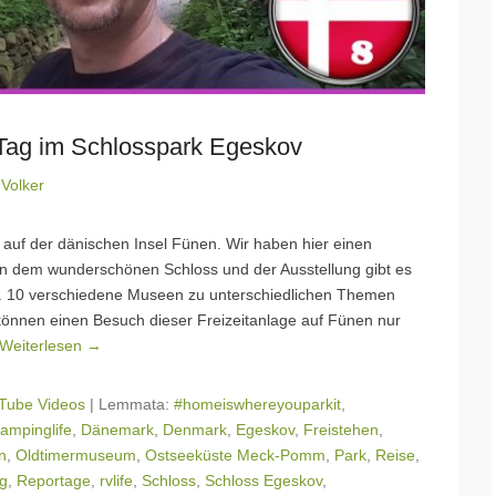
 Tag im Schlosspark Egeskov
n
Volker
e auf der dänischen Insel Fünen. Wir haben hier einen
en dem wunderschönen Schloss und der Ausstellung gibt es
n. 10 verschiedene Museen zu unterschiedlichen Themen
 können einen Besuch dieser Freizeitanlage auf Fünen nur
Weiterlesen →
Tube Videos
|
Lemmata:
#homeiswhereyouparkit
,
ampinglife
,
Dänemark
,
Denmark
,
Egeskov
,
Freistehen
,
n
,
Oldtimermuseum
,
Ostseeküste Meck-Pomm
,
Park
,
Reise
,
og
,
Reportage
,
rvlife
,
Schloss
,
Schloss Egeskov
,