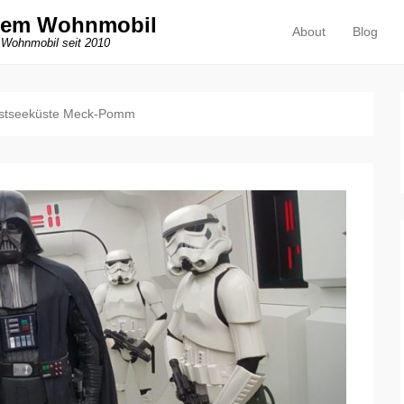
dem Wohnmobil
About
Blog
Primäres Menü
Zum Inhalt springen
 Wohnmobil seit 2010
stseeküste Meck-Pomm