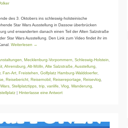
Volker
de des 3. Oktobers ins schleswig-holsteinische
tehende Star Wars Ausstellung in Dassow überbrücken
urg und erwanderten danach einen Teil der Alten Salzstraße
 der Star Wars Ausstellung. Den Link zum Video findet ihr im
Kanal.
Weiterlesen →
anstaltungen
,
Mecklenburg-Vorpommern
,
Schleswig-Holstein
,
it
,
Ahrensburg
,
Alt-Mölln
,
Alte Salzstraße
,
Ausstellung
,
w
,
Fan-Art
,
Freistehen
,
Golfplatz Hamburg-Walddoerfer
,
se
,
Reisebericht
,
Reisemobil
,
Reisereportage
,
Reisevlog
,
 Wars
,
Stellplatztipps
,
trip
,
vanlife
,
Vlog
,
Wanderung
,
tellplatz
|
Hinterlasse eine Antwort