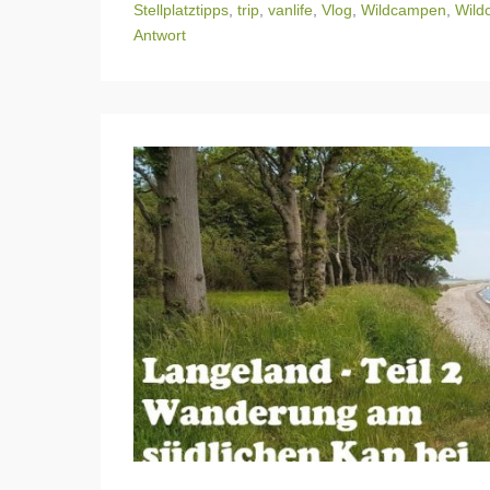
Stellplatztipps
,
trip
,
vanlife
,
Vlog
,
Wildcampen
,
Wild
Antwort