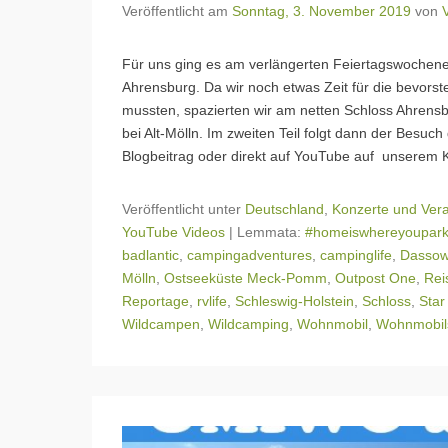
Veröffentlicht am
Sonntag, 3. November 2019
von
Für uns ging es am verlängerten Feiertagswochenen
Ahrensburg. Da wir noch etwas Zeit für die bevors
mussten, spazierten wir am netten Schloss Ahrensb
bei Alt-Mölln. Im zweiten Teil folgt dann der Besuch
Blogbeitrag oder direkt auf YouTube auf unserem 
Veröffentlicht unter
Deutschland
,
Konzerte und Ver
YouTube Videos
|
Lemmata:
#homeiswhereyoupark
badlantic
,
campingadventures
,
campinglife
,
Dasso
Mölln
,
Ostseeküste Meck-Pomm
,
Outpost One
,
Rei
Reportage
,
rvlife
,
Schleswig-Holstein
,
Schloss
,
Star
Wildcampen
,
Wildcamping
,
Wohnmobil
,
Wohnmobils