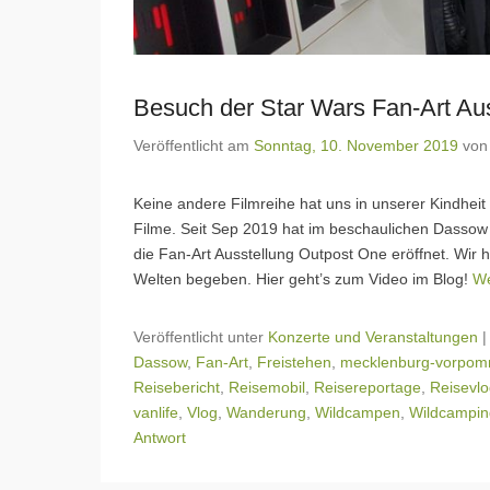
Besuch der Star Wars Fan-Art Aus
Veröffentlicht am
Sonntag, 10. November 2019
vo
Keine andere Filmreihe hat uns in unserer Kindheit 
Filme. Seit Sep 2019 hat im beschaulichen Dassow
die Fan-Art Ausstellung Outpost One eröffnet. Wir 
Welten begeben. Hier geht’s zum Video im Blog!
We
Veröffentlicht unter
Konzerte und Veranstaltungen
Dassow
,
Fan-Art
,
Freistehen
,
mecklenburg-vorpo
Reisebericht
,
Reisemobil
,
Reisereportage
,
Reisevl
vanlife
,
Vlog
,
Wanderung
,
Wildcampen
,
Wildcampin
Antwort