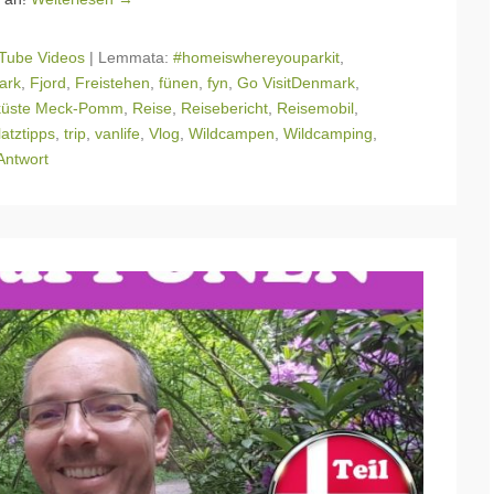
Tube Videos
|
Lemmata:
#homeiswhereyouparkit
,
ark
,
Fjord
,
Freistehen
,
fünen
,
fyn
,
Go VisitDenmark
,
küste Meck-Pomm
,
Reise
,
Reisebericht
,
Reisemobil
,
latztipps
,
trip
,
vanlife
,
Vlog
,
Wildcampen
,
Wildcamping
,
Antwort