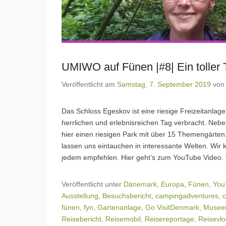
UMIWO auf Fünen |#8| Ein toller
Veröffentlicht am
Samstag, 7. September 2019
vo
Das Schloss Egeskov ist eine riesige Freizeitanlag
herrlichen und erlebnisreichen Tag verbracht. Neb
hier einen riesigen Park mit über 15 Themengärte
lassen uns eintauchen in interessante Welten. Wir
jedem empfehlen. Hier geht’s zum YouTube Video.
Veröffentlicht unter
Dänemark
,
Europa
,
Fünen
,
You
Ausstellung
,
Besuchsbericht
,
campingadventures
,
c
fünen
,
fyn
,
Gartenanlage
,
Go VisitDenmark
,
Musee
Reisebericht
,
Reisemobil
,
Reisereportage
,
Reisevl