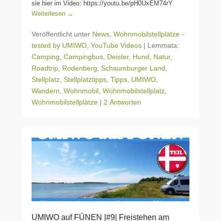
sie hier im Video: https://youtu.be/pH0UxEM74rY
Weiterlesen →
Veröffentlicht unter
News
,
Wohnmobilstellplätze -
tested by UMIWO
,
YouTube Videos
|
Lemmata:
Camping
,
Campingbus
,
Deister
,
Hund
,
Natur
,
Roadtrip
,
Rodenberg
,
Schaumburger Land
,
Stellplatz
,
Stellplatztipps
,
Tipps
,
UMIWO
,
Wandern
,
Wohnmobil
,
Wohnmobilstellplatz
,
Wohnmobilstellplätze
|
2 Antworten
UMIWO auf FÜNEN |#9| Freistehen am