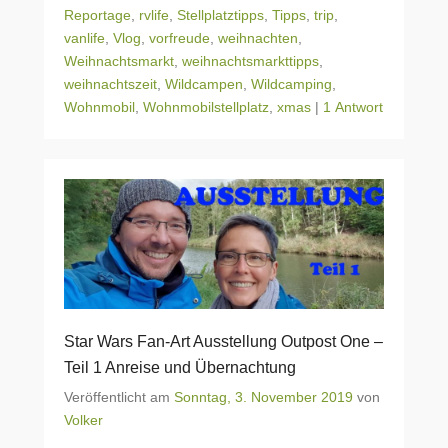
Reportage
,
rvlife
,
Stellplatztipps
,
Tipps
,
trip
,
vanlife
,
Vlog
,
vorfreude
,
weihnachten
,
Weihnachtsmarkt
,
weihnachtsmarkttipps
,
weihnachtszeit
,
Wildcampen
,
Wildcamping
,
Wohnmobil
,
Wohnmobilstellplatz
,
xmas
|
1 Antwort
Star Wars Fan-Art Ausstellung Outpost One –
Teil 1 Anreise und Übernachtung
Veröffentlicht am
Sonntag, 3. November 2019
von
Volker