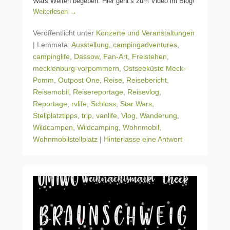
Wars Welten begeben. Hier geht’s zum Video im Blog!
Weiterlesen →
Veröffentlicht unter
Konzerte und Veranstaltungen
|
Lemmata:
Ausstellung
,
campingadventures
,
campinglife
,
Dassow
,
Fan-Art
,
Freistehen
,
mecklenburg-vorpommern
,
Ostseeküste Meck-
Pomm
,
Outpost One
,
Reise
,
Reisebericht
,
Reisemobil
,
Reisereportage
,
Reisevlog
,
Reportage
,
rvlife
,
Schloss
,
Star Wars
,
Stellplatztipps
,
trip
,
vanlife
,
Vlog
,
Wanderung
,
Wildcampen
,
Wildcamping
,
Wohnmobil
,
Wohnmobilstellplatz
|
Hinterlasse eine Antwort