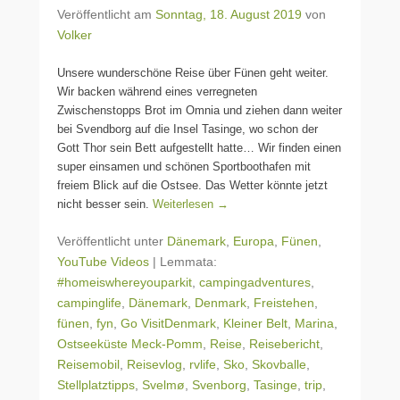
Veröffentlicht am
Sonntag, 18. August 2019
von
Volker
Unsere wunderschöne Reise über Fünen geht weiter.
Wir backen während eines verregneten
Zwischenstopps Brot im Omnia und ziehen dann weiter
bei Svendborg auf die Insel Tasinge, wo schon der
Gott Thor sein Bett aufgestellt hatte… Wir finden einen
super einsamen und schönen Sportboothafen mit
freiem Blick auf die Ostsee. Das Wetter könnte jetzt
nicht besser sein.
Weiterlesen →
Veröffentlicht unter
Dänemark
,
Europa
,
Fünen
,
YouTube Videos
|
Lemmata:
#homeiswhereyouparkit
,
campingadventures
,
campinglife
,
Dänemark
,
Denmark
,
Freistehen
,
fünen
,
fyn
,
Go VisitDenmark
,
Kleiner Belt
,
Marina
,
Ostseeküste Meck-Pomm
,
Reise
,
Reisebericht
,
Reisemobil
,
Reisevlog
,
rvlife
,
Sko
,
Skovballe
,
Stellplatztipps
,
Svelmø
,
Svenborg
,
Tasinge
,
trip
,