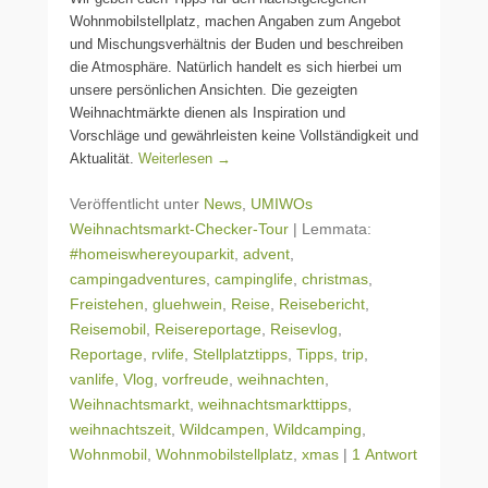
Wohnmobilstellplatz, machen Angaben zum Angebot
und Mischungsverhältnis der Buden und beschreiben
die Atmosphäre. Natürlich handelt es sich hierbei um
unsere persönlichen Ansichten. Die gezeigten
Weihnachtmärkte dienen als Inspiration und
Vorschläge und gewährleisten keine Vollständigkeit und
Aktualität.
Weiterlesen →
Veröffentlicht unter
News
,
UMIWOs
Weihnachtsmarkt-Checker-Tour
|
Lemmata:
#homeiswhereyouparkit
,
advent
,
campingadventures
,
campinglife
,
christmas
,
Freistehen
,
gluehwein
,
Reise
,
Reisebericht
,
Reisemobil
,
Reisereportage
,
Reisevlog
,
Reportage
,
rvlife
,
Stellplatztipps
,
Tipps
,
trip
,
vanlife
,
Vlog
,
vorfreude
,
weihnachten
,
Weihnachtsmarkt
,
weihnachtsmarkttipps
,
weihnachtszeit
,
Wildcampen
,
Wildcamping
,
Wohnmobil
,
Wohnmobilstellplatz
,
xmas
|
1 Antwort