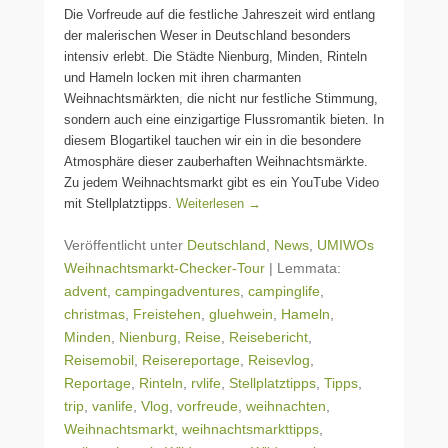
Die Vorfreude auf die festliche Jahreszeit wird entlang
der malerischen Weser in Deutschland besonders
intensiv erlebt. Die Städte Nienburg, Minden, Rinteln
und Hameln locken mit ihren charmanten
Weihnachtsmärkten, die nicht nur festliche Stimmung,
sondern auch eine einzigartige Flussromantik bieten. In
diesem Blogartikel tauchen wir ein in die besondere
Atmosphäre dieser zauberhaften Weihnachtsmärkte.
Zu jedem Weihnachtsmarkt gibt es ein YouTube Video
mit Stellplatztipps.
Weiterlesen →
Veröffentlicht unter
Deutschland
,
News
,
UMIWOs
Weihnachtsmarkt-Checker-Tour
|
Lemmata:
advent
,
campingadventures
,
campinglife
,
christmas
,
Freistehen
,
gluehwein
,
Hameln
,
Minden
,
Nienburg
,
Reise
,
Reisebericht
,
Reisemobil
,
Reisereportage
,
Reisevlog
,
Reportage
,
Rinteln
,
rvlife
,
Stellplatztipps
,
Tipps
,
trip
,
vanlife
,
Vlog
,
vorfreude
,
weihnachten
,
Weihnachtsmarkt
,
weihnachtsmarkttipps
,