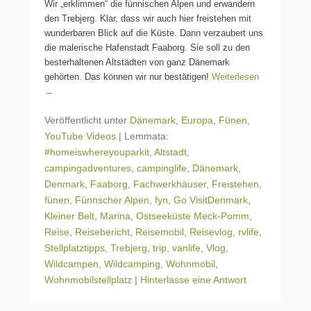
Wir „erklimmen“ die fünnischen Alpen und erwandern
den Trebjerg. Klar, dass wir auch hier freistehen mit
wunderbaren Blick auf die Küste. Dann verzaubert uns
die malerische Hafenstadt Faaborg. Sie soll zu den
besterhaltenen Altstädten von ganz Dänemark
gehörten. Das können wir nur bestätigen!
Weiterlesen
→
Veröffentlicht unter
Dänemark
,
Europa
,
Fünen
,
YouTube Videos
|
Lemmata:
#homeiswhereyouparkit
,
Altstadt
,
campingadventures
,
campinglife
,
Dänemark
,
Denmark
,
Faaborg
,
Fachwerkhäuser
,
Freistehen
,
fünen
,
Fünnscher Alpen
,
fyn
,
Go VisitDenmark
,
Kleiner Belt
,
Marina
,
Ostseeküste Meck-Pomm
,
Reise
,
Reisebericht
,
Reisemobil
,
Reisevlog
,
rvlife
,
Stellplatztipps
,
Trebjerg
,
trip
,
vanlife
,
Vlog
,
Wildcampen
,
Wildcamping
,
Wohnmobil
,
Wohnmobilstellplatz
|
Hinterlasse eine Antwort