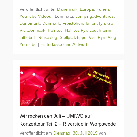
Veröffentlicht unter
Dänemark
,
Europa
,
Fünen
,
YouTube Videos
|
Lemmata:
campingadventures
,
Dänemark
,
Denmark
,
Freistehen
,
fünen
,
fyn
,
Go
VisitDenmark
,
Helnæs
,
Helnæs Fyr
,
Leuchtturm
,
Littlebelt
,
Reisevlog
,
Stellplatztipps
,
Visit Fyn
,
Vlog
,
YouTube
|
Hinterlasse eine Antwort
Wir rocken den Juli – UMIWO auf
Konzerttour Teil 2 – Riverside in Worpswede
Veröffentlicht am
Dienstag, 30. Juli 2019
von