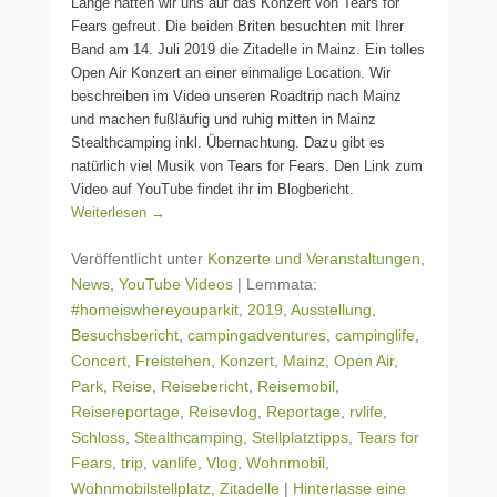
Lange hatten wir uns auf das Konzert von Tears for
Fears gefreut. Die beiden Briten besuchten mit Ihrer
Band am 14. Juli 2019 die Zitadelle in Mainz. Ein tolles
Open Air Konzert an einer einmalige Location. Wir
beschreiben im Video unseren Roadtrip nach Mainz
und machen fußläufig und ruhig mitten in Mainz
Stealthcamping inkl. Übernachtung. Dazu gibt es
natürlich viel Musik von Tears for Fears. Den Link zum
Video auf YouTube findet ihr im Blogbericht.
Weiterlesen →
Veröffentlicht unter
Konzerte und Veranstaltungen
,
News
,
YouTube Videos
|
Lemmata:
#homeiswhereyouparkit
,
2019
,
Ausstellung
,
Besuchsbericht
,
campingadventures
,
campinglife
,
Concert
,
Freistehen
,
Konzert
,
Mainz
,
Open Air
,
Park
,
Reise
,
Reisebericht
,
Reisemobil
,
Reisereportage
,
Reisevlog
,
Reportage
,
rvlife
,
Schloss
,
Stealthcamping
,
Stellplatztipps
,
Tears for
Fears
,
trip
,
vanlife
,
Vlog
,
Wohnmobil
,
Wohnmobilstellplatz
,
Zitadelle
|
Hinterlasse eine