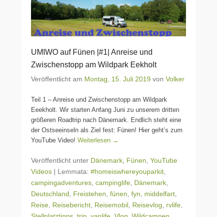
UMIWO auf Fünen |#1| Anreise und
Zwischenstopp am Wildpark Eekholt
Veröffentlicht am
Montag, 15. Juli 2019
von
Volker
Teil 1 – Anreise und Zwischenstopp am Wildpark
Eeekholt. Wir starten Anfang Juni zu unserem dritten
größeren Roadtrip nach Dänemark. Endlich steht eine
der Ostseeinseln als Ziel fest: Fünen! Hier geht’s zum
YouTube Video!
Weiterlesen →
Veröffentlicht unter
Dänemark
,
Fünen
,
YouTube
Videos
|
Lemmata:
#homeiswhereyouparkit
,
campingadventures
,
campinglife
,
Dänemark
,
Deutschland
,
Freistehen
,
fünen
,
fyn
,
middelfart
,
Reise
,
Reisebericht
,
Reisemobil
,
Reisevlog
,
rvlife
,
Stellplatztipps
,
trip
,
vanlife
,
Vlog
,
Wildcampen
,