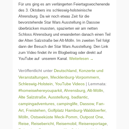
Für uns ging es am verlängerten Feiertagswochenende
des 3. Oktobers ins schleswig-holsteinische
Ahrensburg. Da wir noch etwas Zeit für die
bevorstehende Star Wars Ausstellung in Dassow
überbrücken mussten, spazierten wir am netten
Schloss Ahrensburg und erwanderten danach einen Teil
der Alten Salzstraße bei Alt-Mölln. Im zweiten Teil folgt
dann der Besuch der Star Wars Ausstellung. Den Link
zum Video findet ihr im Blogbeitrag oder direkt auf
YouTube auf unserem Kanal.
Weiterlesen →
Veröffentlicht unter
Deutschland
,
Konzerte und
Veranstaltungen
,
Mecklenburg-Vorpommern
,
Schleswig-Holstein
,
YouTube Videos
|
Lemmata:
#homeiswhereyouparkit
,
Ahrensburg
,
Alt-Mölln
,
Alte Salzstraße
,
Ausstellung
,
badlantic
,
campingadventures
,
campinglife
,
Dassow
,
Fan-
Art
,
Freistehen
,
Golfplatz Hamburg-Walddoerfer
,
Mölln
,
Ostseeküste Meck-Pomm
,
Outpost One
,
Reise
,
Reisebericht
,
Reisemobil
,
Reisereportage
,