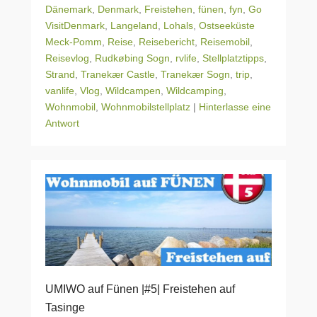
Dänemark
,
Denmark
,
Freistehen
,
fünen
,
fyn
,
Go
VisitDenmark
,
Langeland
,
Lohals
,
Ostseeküste
Meck-Pomm
,
Reise
,
Reisebericht
,
Reisemobil
,
Reisevlog
,
Rudkøbing Sogn
,
rvlife
,
Stellplatztipps
,
Strand
,
Tranekær Castle
,
Tranekær Sogn
,
trip
,
vanlife
,
Vlog
,
Wildcampen
,
Wildcamping
,
Wohnmobil
,
Wohnmobilstellplatz
|
Hinterlasse eine
Antwort
UMIWO auf Fünen |#5| Freistehen auf
Tasinge