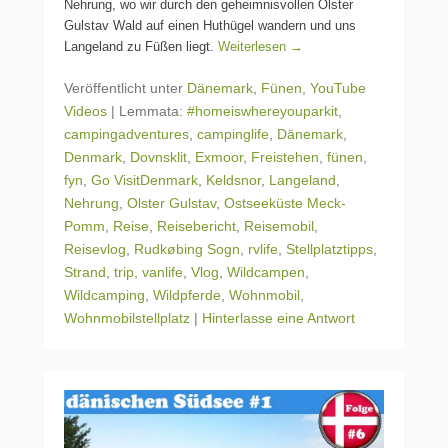
Nehrung, wo wir durch den geheimnisvollen Olster
Gulstav Wald auf einen Huthügel wandern und uns
Langeland zu Füßen liegt.
Weiterlesen →
Veröffentlicht unter
Dänemark
,
Fünen
,
YouTube
Videos
|
Lemmata:
#homeiswhereyouparkit
,
campingadventures
,
campinglife
,
Dänemark
,
Denmark
,
Dovnsklit
,
Exmoor
,
Freistehen
,
fünen
,
fyn
,
Go VisitDenmark
,
Keldsnor
,
Langeland
,
Nehrung
,
Olster Gulstav
,
Ostseeküste Meck-
Pomm
,
Reise
,
Reisebericht
,
Reisemobil
,
Reisevlog
,
Rudkøbing Sogn
,
rvlife
,
Stellplatztipps
,
Strand
,
trip
,
vanlife
,
Vlog
,
Wildcampen
,
Wildcamping
,
Wildpferde
,
Wohnmobil
,
Wohnmobilstellplatz
|
Hinterlasse eine Antwort