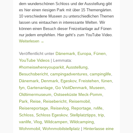
dem wunderschönen Schloss und der Ausstellung gibt
es hier einen riesigen Park mit über 15 Themengärten.
10 verschiedene Museen zu unterschiedlichen Themen
lassen uns eintauchen in interessante Welten. Wir
können einen Besuch dieser Freizeitanlage auf Fünen
nur jedem empfehlen. Hier geht’s zum YouTube Video.
Weiterlesen →
Veröffentlicht unter
Dänemark
,
Europa
,
Fünen
,
YouTube Videos
|
Lemmata:
#homeiswhereyouparkit
,
Ausstellung
,
Besuchsbericht
,
campingadventures
,
campinglife
,
Dänemark
,
Denmark
,
Egeskov
,
Freistehen
,
fünen
,
fyn
,
Gartenanlage
,
Go VisitDenmark
,
Museen
,
Oldtimermuseum
,
Ostseeküste Meck-Pomm
,
Park
,
Reise
,
Reisebericht
,
Reisemobil
,
Reisereportage
,
Reisevlog
,
Reportage
,
rvlife
,
Schloss
,
Schloss Egeskov
,
Stellplatztipps
,
trip
,
vanlife
,
Vlog
,
Wildcampen
,
Wildcamping
,
Wohnmobil
,
Wohnmobilstellplatz
|
Hinterlasse eine