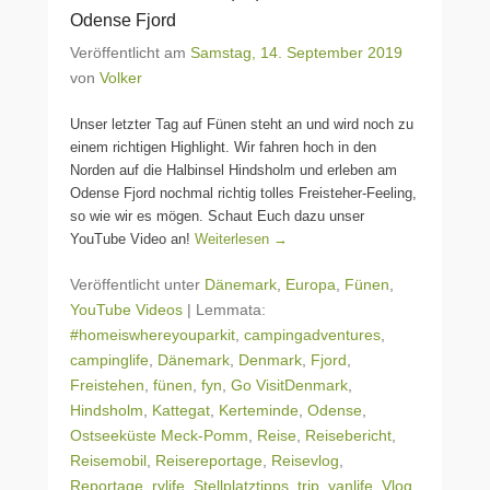
Odense Fjord
Veröffentlicht am
Samstag, 14. September 2019
von
Volker
Unser letzter Tag auf Fünen steht an und wird noch zu
einem richtigen Highlight. Wir fahren hoch in den
Norden auf die Halbinsel Hindsholm und erleben am
Odense Fjord nochmal richtig tolles Freisteher-Feeling,
so wie wir es mögen. Schaut Euch dazu unser
YouTube Video an!
Weiterlesen →
Veröffentlicht unter
Dänemark
,
Europa
,
Fünen
,
YouTube Videos
|
Lemmata:
#homeiswhereyouparkit
,
campingadventures
,
campinglife
,
Dänemark
,
Denmark
,
Fjord
,
Freistehen
,
fünen
,
fyn
,
Go VisitDenmark
,
Hindsholm
,
Kattegat
,
Kerteminde
,
Odense
,
Ostseeküste Meck-Pomm
,
Reise
,
Reisebericht
,
Reisemobil
,
Reisereportage
,
Reisevlog
,
Reportage
,
rvlife
,
Stellplatztipps
,
trip
,
vanlife
,
Vlog
,