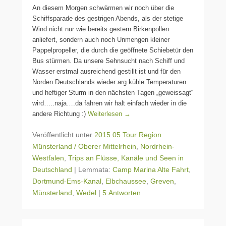
An diesem Morgen schwärmen wir noch über die
Schiffsparade des gestrigen Abends, als der stetige
Wind nicht nur wie bereits gestern Birkenpollen
anliefert, sondern auch noch Unmengen kleiner
Pappelpropeller, die durch die geöffnete Schiebetür den
Bus stürmen. Da unsere Sehnsucht nach Schiff und
Wasser erstmal ausreichend gestillt ist und für den
Norden Deutschlands wieder arg kühle Temperaturen
und heftiger Sturm in den nächsten Tagen „geweissagt“
wird…..naja….da fahren wir halt einfach wieder in die
andere Richtung :)
Weiterlesen →
Veröffentlicht unter
2015 05 Tour Region
Münsterland / Oberer Mittelrhein
,
Nordrhein-
Westfalen
,
Trips an Flüsse, Kanäle und Seen in
Deutschland
|
Lemmata:
Camp Marina Alte Fahrt
,
Dortmund-Ems-Kanal
,
Elbchaussee
,
Greven
,
Münsterland
,
Wedel
|
5 Antworten