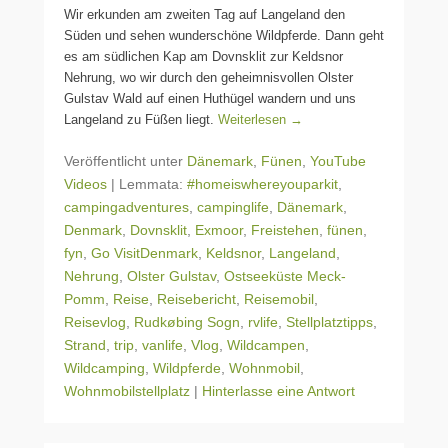
Wir erkunden am zweiten Tag auf Langeland den
Süden und sehen wunderschöne Wildpferde. Dann geht
es am südlichen Kap am Dovnsklit zur Keldsnor
Nehrung, wo wir durch den geheimnisvollen Olster
Gulstav Wald auf einen Huthügel wandern und uns
Langeland zu Füßen liegt.
Weiterlesen →
Veröffentlicht unter
Dänemark
,
Fünen
,
YouTube
Videos
|
Lemmata:
#homeiswhereyouparkit
,
campingadventures
,
campinglife
,
Dänemark
,
Denmark
,
Dovnsklit
,
Exmoor
,
Freistehen
,
fünen
,
fyn
,
Go VisitDenmark
,
Keldsnor
,
Langeland
,
Nehrung
,
Olster Gulstav
,
Ostseeküste Meck-
Pomm
,
Reise
,
Reisebericht
,
Reisemobil
,
Reisevlog
,
Rudkøbing Sogn
,
rvlife
,
Stellplatztipps
,
Strand
,
trip
,
vanlife
,
Vlog
,
Wildcampen
,
Wildcamping
,
Wildpferde
,
Wohnmobil
,
Wohnmobilstellplatz
|
Hinterlasse eine Antwort