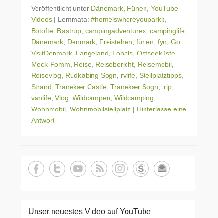
Veröffentlicht unter
Dänemark
,
Fünen
,
YouTube
Videos
|
Lemmata:
#homeiswhereyouparkit
,
Botofte
,
Bøstrup
,
campingadventures
,
campinglife
,
Dänemark
,
Denmark
,
Freistehen
,
fünen
,
fyn
,
Go
VisitDenmark
,
Langeland
,
Lohals
,
Ostseeküste
Meck-Pomm
,
Reise
,
Reisebericht
,
Reisemobil
,
Reisevlog
,
Rudkøbing Sogn
,
rvlife
,
Stellplatztipps
,
Strand
,
Tranekær Castle
,
Tranekær Sogn
,
trip
,
vanlife
,
Vlog
,
Wildcampen
,
Wildcamping
,
Wohnmobil
,
Wohnmobilstellplatz
|
Hinterlasse eine
Antwort
Unser neuestes Video auf YouTube