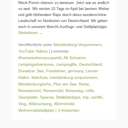
Meck-Pomm intensiv zu bereisen. Jetzt war es endlich
so weit. Wir reisten 10 Tage im April bei bestem Wetter
und gelb blühendem Raps durch diese wunderschöne
Landschaft im Nordosten von Deutschland. Wir geben
euch in unserem Bericht Ausflugs- und Stellplatztipps.
Weiterlesen →
Veröffentlicht unter
Mecklenburg-Vorpommern
,
YouTube Videos
|
Lemmata:
#homeiswhereyouparkit
,
Alt Schwerin
,
campingadventures
,
campinglife
,
Deutschland
,
Drewitzer See
,
Freistehen
,
germany
,
Lenzer
Hafen
,
Malchow
,
mecklenburg-vorpommern
,
Mecklenburgische
,
Plau am See
,
Reise
,
Reisebericht
,
Reisemobil
,
Reisevlog
,
rvlife
,
Seenplatte
,
Sparow
,
Stellplatztipps
,
trip
,
vanlife
,
Vlog
,
Wildcamping
,
Wohnmobil
,
Wohnmobilstellplatz
|
3 Antworten