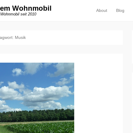
dem Wohnmobil
About
Blog
Primäres Menü
Zum Inhalt springen
 Wohnmobil seit 2010
agwort:
Musik