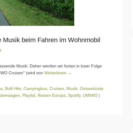
e Musik beim Fahren im Wohnmobil
r
sende Musik. Daher werden wir fortan in loser Folge
UMIWO Cruisen“ (wird von
Weiterlesen →
ns
,
Bulli Hits
,
Campingbus
,
Cruisen
,
Musik
,
Ostseeküste
astenwagen
,
Playlist
,
Reisen Europa
,
Spotify
,
UMIWO
|