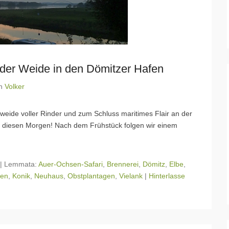
 der Weide in den Dömitzer Hafen
n
Volker
eide voller Rinder und zum Schluss maritimes Flair an der
s diesen Morgen! Nach dem Frühstück folgen wir einem
|
Lemmata:
Auer-Ochsen-Safari
,
Brennerei
,
Dömitz
,
Elbe
,
den
,
Konik
,
Neuhaus
,
Obstplantagen
,
Vielank
|
Hinterlasse