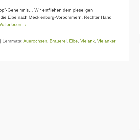
opp“-Geheimnis… Wir entfliehen dem pieseligen
n die Elbe nach Mecklenburg-Vorpommern. Rechter Hand
Weiterlesen →
|
Lemmata:
Auerochsen
,
Brauerei
,
Elbe
,
Vielank
,
Vielanker