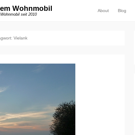
dem Wohnmobil
About
Blog
Primäres Menü
Zum Inhalt springen
 Wohnmobil seit 2010
agwort:
Vielank