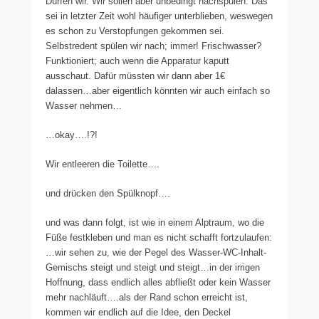
Dürfen wir. Wir sollen aber unbedingt nachspülen. Das
sei in letzter Zeit wohl häufiger unterblieben, weswegen
es schon zu Verstopfungen gekommen sei.
Selbstredent spülen wir nach; immer! Frischwasser?
Funktioniert; auch wenn die Apparatur kaputt
ausschaut. Dafür müssten wir dann aber 1€
dalassen…aber eigentlich könnten wir auch einfach so
Wasser nehmen…
…okay….!?!
Wir entleeren die Toilette….
und drücken den Spülknopf….
und was dann folgt, ist wie in einem Alptraum, wo die
Füße festkleben und man es nicht schafft fortzulaufen:
…wir sehen zu, wie der Pegel des Wasser-WC-Inhalt-
Gemischs steigt und steigt und steigt…in der irrigen
Hoffnung, dass endlich alles abfließt oder kein Wasser
mehr nachläuft….als der Rand schon erreicht ist,
kommen wir endlich auf die Idee, den Deckel