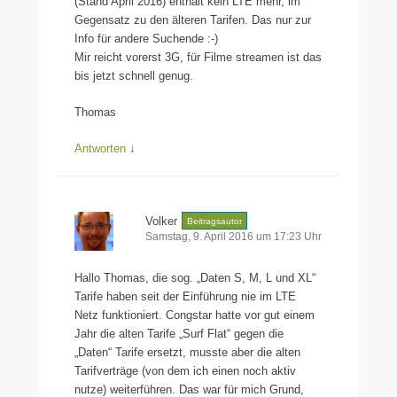
(Stand April 2016) enthält kein LTE mehr, im
Gegensatz zu den älteren Tarifen. Das nur zur
Info für andere Suchende :-)
Mir reicht vorerst 3G, für Filme streamen ist das
bis jetzt schnell genug.
Thomas
Antworten
↓
Volker
Beitragsautor
Samstag, 9. April 2016 um 17:23 Uhr
Hallo Thomas, die sog. „Daten S, M, L und XL“
Tarife haben seit der Einführung nie im LTE
Netz funktioniert. Congstar hatte vor gut einem
Jahr die alten Tarife „Surf Flat“ gegen die
„Daten“ Tarife ersetzt, musste aber die alten
Tarifverträge (von dem ich einen noch aktiv
nutze) weiterführen. Das war für mich Grund,