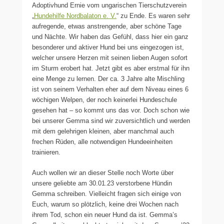
Adoptivhund Ernie vom ungarischen Tierschutzverein
„
Hundehilfe Nordbalaton e. V.
“ zu Ende. Es waren sehr
aufregende, etwas anstrengende, aber schöne Tage
und Nächte. Wir haben das Gefühl, dass hier ein ganz
besonderer und aktiver Hund bei uns eingezogen ist,
welcher unsere Herzen mit seinen lieben Augen sofort
im Sturm erobert hat. Jetzt gibt es aber erstmal für ihn
eine Menge zu lernen. Der ca. 3 Jahre alte Mischling
ist von seinem Verhalten eher auf dem Niveau eines 6
wöchigen Welpen, der noch keinerlei Hundeschule
gesehen hat – so kommt uns das vor. Doch schon wie
bei unserer Gemma sind wir zuversichtlich und werden
mit dem gelehrigen kleinen, aber manchmal auch
frechen Rüden, alle notwendigen Hundeeinheiten
trainieren.
Auch wollen wir an dieser Stelle noch Worte über
unsere geliebte am 30.01.23 verstorbene Hündin
Gemma schreiben. Vielleicht fragen sich einige von
Euch, warum so plötzlich, keine drei Wochen nach
ihrem Tod, schon ein neuer Hund da ist. Gemma’s