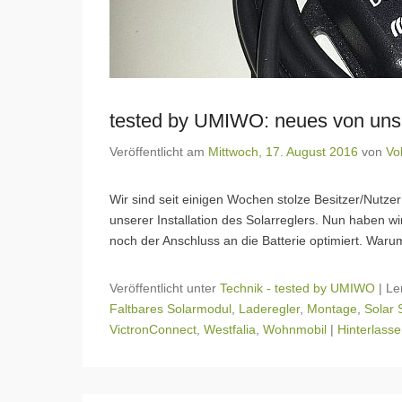
tested by UMIWO: neues von unse
Veröffentlicht am
Mittwoch, 17. August 2016
von
Vo
Wir sind seit einigen Wochen stolze Besitzer/Nutzer
unserer Installation des Solarreglers. Nun haben w
noch der Anschluss an die Batterie optimiert. Warum
Veröffentlicht unter
Technik - tested by UMIWO
|
Le
Faltbares Solarmodul
,
Laderegler
,
Montage
,
Solar 
VictronConnect
,
Westfalia
,
Wohnmobil
|
Hinterlasse