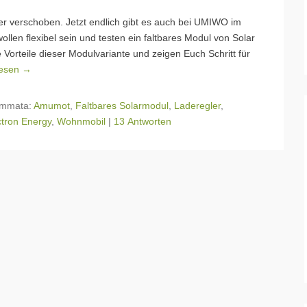
er verschoben. Jetzt endlich gibt es auch bei UMIWO im
len flexibel sein und testen ein faltbares Modul von Solar
 Vorteile dieser Modulvariante und zeigen Euch Schritt für
lesen →
mmata:
Amumot
,
Faltbares Solarmodul
,
Laderegler
,
ctron Energy
,
Wohnmobil
|
13 Antworten