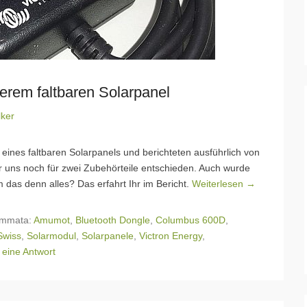
rem faltbaren Solarpanel
lker
 eines faltbaren Solarpanels und berichteten ausführlich von
ir uns noch für zwei Zubehörteile entschieden. Auch wurde
 das denn alles? Das erfahrt Ihr im Bericht.
Weiterlesen →
mmata:
Amumot
,
Bluetooth Dongle
,
Columbus 600D
,
Swiss
,
Solarmodul
,
Solarpanele
,
Victron Energy
,
 eine Antwort