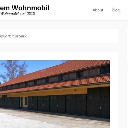
dem Wohnmobil
About
Blog
Primäres Menü
Zum Inhalt springen
 Wohnmobil seit 2010
agwort:
Kurpark