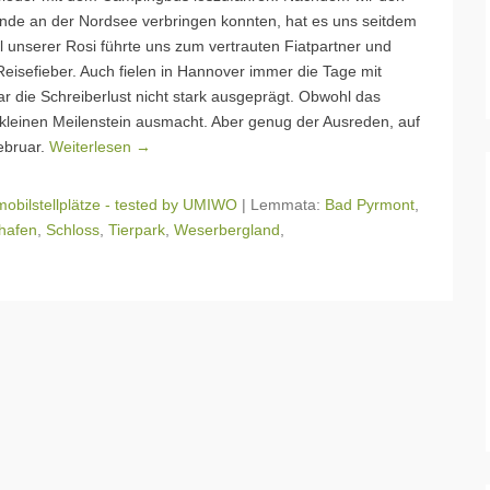
nde an der Nordsee verbringen konnten, hat es uns seitdem
ll unserer Rosi führte uns zum vertrauten Fiatpartner und
eisefieber. Auch fielen in Hannover immer die Tage mit
r die Schreiberlust nicht stark ausgeprägt. Obwohl das
kleinen Meilenstein ausmacht. Aber genug der Ausreden, auf
ebruar.
Weiterlesen →
bilstellplätze - tested by UMIWO
|
Lemmata:
Bad Pyrmont
,
hafen
,
Schloss
,
Tierpark
,
Weserbergland
,