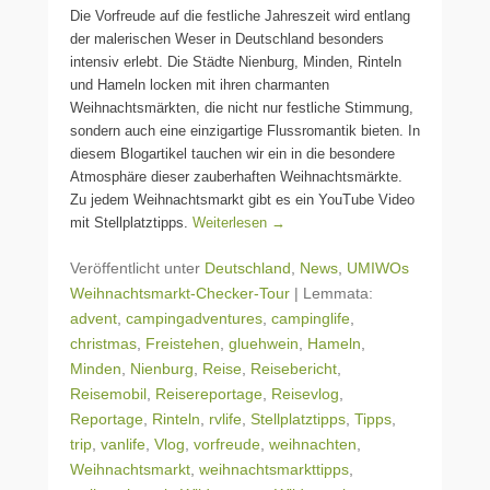
Die Vorfreude auf die festliche Jahreszeit wird entlang
der malerischen Weser in Deutschland besonders
intensiv erlebt. Die Städte Nienburg, Minden, Rinteln
und Hameln locken mit ihren charmanten
Weihnachtsmärkten, die nicht nur festliche Stimmung,
sondern auch eine einzigartige Flussromantik bieten. In
diesem Blogartikel tauchen wir ein in die besondere
Atmosphäre dieser zauberhaften Weihnachtsmärkte.
Zu jedem Weihnachtsmarkt gibt es ein YouTube Video
mit Stellplatztipps.
Weiterlesen →
Veröffentlicht unter
Deutschland
,
News
,
UMIWOs
Weihnachtsmarkt-Checker-Tour
|
Lemmata:
advent
,
campingadventures
,
campinglife
,
christmas
,
Freistehen
,
gluehwein
,
Hameln
,
Minden
,
Nienburg
,
Reise
,
Reisebericht
,
Reisemobil
,
Reisereportage
,
Reisevlog
,
Reportage
,
Rinteln
,
rvlife
,
Stellplatztipps
,
Tipps
,
trip
,
vanlife
,
Vlog
,
vorfreude
,
weihnachten
,
Weihnachtsmarkt
,
weihnachtsmarkttipps
,