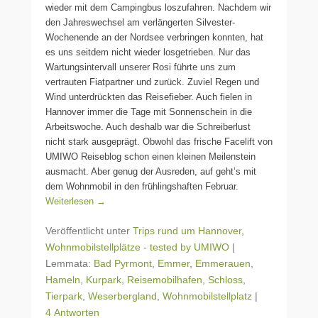
wieder mit dem Campingbus loszufahren. Nachdem wir
den Jahreswechsel am verlängerten Silvester-
Wochenende an der Nordsee verbringen konnten, hat
es uns seitdem nicht wieder losgetrieben. Nur das
Wartungsintervall unserer Rosi führte uns zum
vertrauten Fiatpartner und zurück. Zuviel Regen und
Wind unterdrückten das Reisefieber. Auch fielen in
Hannover immer die Tage mit Sonnenschein in die
Arbeitswoche. Auch deshalb war die Schreiberlust
nicht stark ausgeprägt. Obwohl das frische Facelift von
UMIWO Reiseblog schon einen kleinen Meilenstein
ausmacht. Aber genug der Ausreden, auf geht’s mit
dem Wohnmobil in den frühlingshaften Februar.
Weiterlesen →
Veröffentlicht unter
Trips rund um Hannover
,
Wohnmobilstellplätze - tested by UMIWO
|
Lemmata:
Bad Pyrmont
,
Emmer
,
Emmerauen
,
Hameln
,
Kurpark
,
Reisemobilhafen
,
Schloss
,
Tierpark
,
Weserbergland
,
Wohnmobilstellplatz
|
4 Antworten