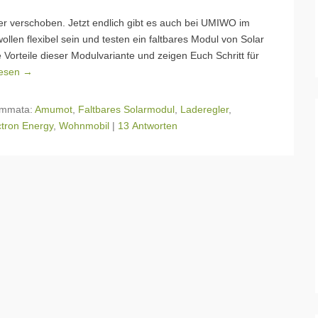
er verschoben. Jetzt endlich gibt es auch bei UMIWO im
len flexibel sein und testen ein faltbares Modul von Solar
 Vorteile dieser Modulvariante und zeigen Euch Schritt für
lesen →
mmata:
Amumot
,
Faltbares Solarmodul
,
Laderegler
,
ctron Energy
,
Wohnmobil
|
13 Antworten