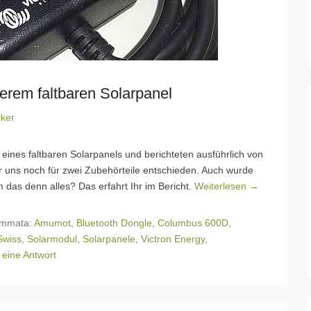
rem faltbaren Solarpanel
lker
 eines faltbaren Solarpanels und berichteten ausführlich von
ir uns noch für zwei Zubehörteile entschieden. Auch wurde
 das denn alles? Das erfahrt Ihr im Bericht.
Weiterlesen →
mmata:
Amumot
,
Bluetooth Dongle
,
Columbus 600D
,
Swiss
,
Solarmodul
,
Solarpanele
,
Victron Energy
,
 eine Antwort