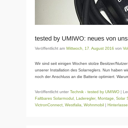
tested by UMIWO: neues von unse
Veröffentlicht am
Mittwoch, 17. August 2016
von
Vo
Wir sind seit einigen Wochen stolze Besitzer/Nutzer
unserer Installation des Solarreglers. Nun haben w
noch der Anschluss an die Batterie optimiert. Warum
Veröffentlicht unter
Technik - tested by UMIWO
|
Le
Faltbares Solarmodul
,
Laderegler
,
Montage
,
Solar 
VictronConnect
,
Westfalia
,
Wohnmobil
|
Hinterlasse