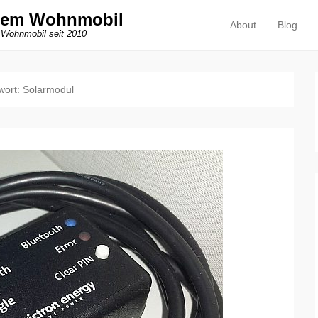
dem Wohnmobil
About
Blog
Primäres Menü
Zum Inhalt springen
 Wohnmobil seit 2010
wort:
Solarmodul