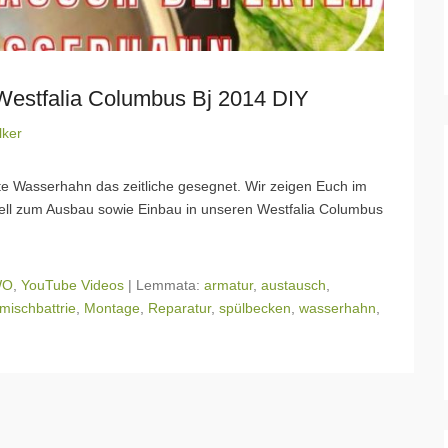
estfalia Columbus Bj 2014 DIY
lker
te Wasserhahn das zeitliche gesegnet. Wir zeigen Euch im
iell zum Ausbau sowie Einbau in unseren Westfalia Columbus
WO
,
YouTube Videos
|
Lemmata:
armatur
,
austausch
,
mischbattrie
,
Montage
,
Reparatur
,
spülbecken
,
wasserhahn
,