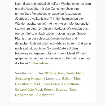
Nach diesem unerträglich heißen Wochenende, an dem
uns die Aussicht, mit den Campingmöbeln eine
untrennbare Verbindung einzugehen (sozusagen
„Outdoor zu vulkanisieren“) in den heimischen vier
Wänden ausharren ließ, können wir am Montag endlich
starten, zu einer 14-tägigen Nordtour. Wir werden uns,
wie so häufig, einfach wieder treiben lassen. Grober
Plan ist, an der schleswig-holsteinischen und
dänischen Ostseeküste nordwärts zu fahren. Und wenn
noch Zeit ist, auch der Nordseeküste auf dem
Rückweg zu begegnen. Einfach mehr Meer! Wir sind
gespannt, wo es uns hintreiben wird. Kommt ihr mit auf
die Reise? ;)
Weiterlesen →
Veröffentlicht unter
2015 07 Tour
,
Deutschland
,
Schleswig-Holstein
|
Lemmata:
Bülker
,
Elbe
,
Geesthacht
,
Kiel
,
Kieler Förde
,
Leuchtturm
,
Ostseeküste Meck-Pomm
,
Strande
,
Togo
Reisemobile
|
3 Antworten