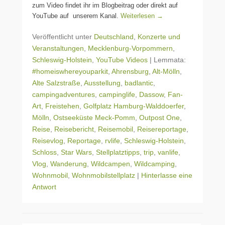
zum Video findet ihr im Blogbeitrag oder direkt auf
YouTube auf unserem Kanal.
Weiterlesen →
Veröffentlicht unter
Deutschland
,
Konzerte und
Veranstaltungen
,
Mecklenburg-Vorpommern
,
Schleswig-Holstein
,
YouTube Videos
|
Lemmata:
#homeiswhereyouparkit
,
Ahrensburg
,
Alt-Mölln
,
Alte Salzstraße
,
Ausstellung
,
badlantic
,
campingadventures
,
campinglife
,
Dassow
,
Fan-
Art
,
Freistehen
,
Golfplatz Hamburg-Walddoerfer
,
Mölln
,
Ostseeküste Meck-Pomm
,
Outpost One
,
Reise
,
Reisebericht
,
Reisemobil
,
Reisereportage
,
Reisevlog
,
Reportage
,
rvlife
,
Schleswig-Holstein
,
Schloss
,
Star Wars
,
Stellplatztipps
,
trip
,
vanlife
,
Vlog
,
Wanderung
,
Wildcampen
,
Wildcamping
,
Wohnmobil
,
Wohnmobilstellplatz
|
Hinterlasse eine
Antwort