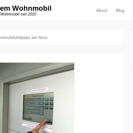
dem Wohnmobil
About
Blog
Primäres Menü
Zum Inhalt springen
 Wohnmobil seit 2010
nmobilstellplatz am Noor