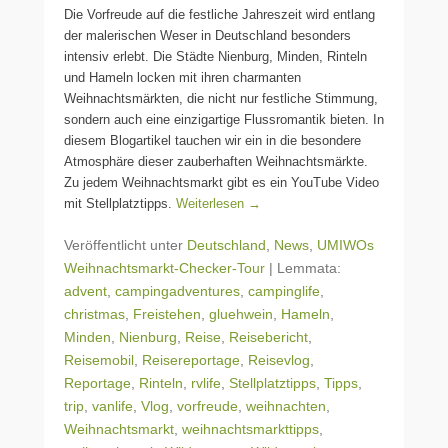
Die Vorfreude auf die festliche Jahreszeit wird entlang
der malerischen Weser in Deutschland besonders
intensiv erlebt. Die Städte Nienburg, Minden, Rinteln
und Hameln locken mit ihren charmanten
Weihnachtsmärkten, die nicht nur festliche Stimmung,
sondern auch eine einzigartige Flussromantik bieten. In
diesem Blogartikel tauchen wir ein in die besondere
Atmosphäre dieser zauberhaften Weihnachtsmärkte.
Zu jedem Weihnachtsmarkt gibt es ein YouTube Video
mit Stellplatztipps.
Weiterlesen →
Veröffentlicht unter
Deutschland
,
News
,
UMIWOs
Weihnachtsmarkt-Checker-Tour
|
Lemmata:
advent
,
campingadventures
,
campinglife
,
christmas
,
Freistehen
,
gluehwein
,
Hameln
,
Minden
,
Nienburg
,
Reise
,
Reisebericht
,
Reisemobil
,
Reisereportage
,
Reisevlog
,
Reportage
,
Rinteln
,
rvlife
,
Stellplatztipps
,
Tipps
,
trip
,
vanlife
,
Vlog
,
vorfreude
,
weihnachten
,
Weihnachtsmarkt
,
weihnachtsmarkttipps
,