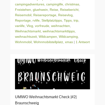
campingadventures
,
campinglife
,
christmas
,
Freistehen
,
gluehwein
,
Reise
,
Reisebericht
,
Reisemobil
,
Reisereportage
,
Reisevlog
,
Reportage
,
rvlife
,
Stellplatztipps
,
Tipps
,
trip
,
vanlife
,
Vlog
,
vorfreude
,
weihnachten
,
Weihnachtsmarkt
,
weihnachtsmarkttipps
,
weihnachtszeit
,
Wildcampen
,
Wildcamping
,
Wohnmobil
,
Wohnmobilstellplatz
,
xmas
|
1 Antwort
UMIWO Weihnachtsmarkt Check |#2|
Braunschweig